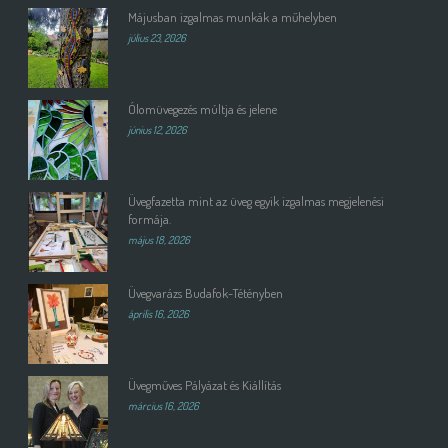
Májusban izgalmas munkák a műhelyben
július 23, 2026
Ólomüvegezés múltja és jelene
június 12, 2026
Üvegfazetta mint az üveg egyik izgalmas megjelenési
formája.
május 18, 2026
Üvegvarázs Budafok-Tétényben
április 16, 2026
Üvegműves Pályázat és Kiállítás
március 16, 2026