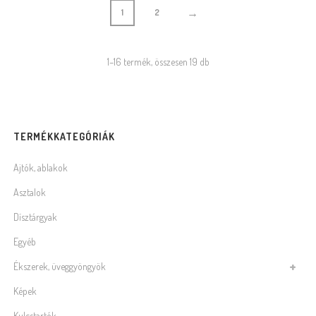
→
1
2
1–16 termék, összesen 19 db
TERMÉKKATEGÓRIÁK
Ajtók, ablakok
Asztalok
Dísztárgyak
Egyéb
Ékszerek, üveggyöngyök
Képek
Kulcstartók