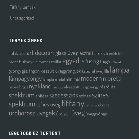
Tiffany Lámpák
Uncategorized
TERMÉKCÍMKÉK
art deco
art glass üveg
asztal
ablak
ajtó
barokk
barokk klír
egyedi
fusing
bullseye
csillár
függő
bronz
citromos
fa
fülbevaló
lámpa
gyöngy
gázlángon készült üveggyöngyök
lila
katedrál üveg
modern
moretti
lámpagyöngy
minimál
lámpla
medál
nyaklánc
rézfóliás
napraforgós
olvasztott üveggyöngy
nárciszos
színes
spektrum
szecessziós
spiáter
színes
tiffany
spektrum
színes üveg
uboros
tulipános
üveg
uroborosz üvegek
ékszer
üveggyöngy
LEGUTÓBB EZ TÖRTÉNT