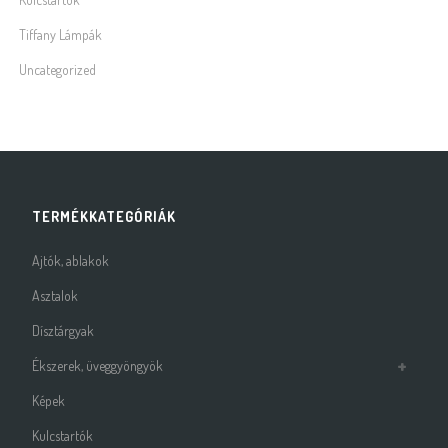
Tiffany Lámpák
Uncategorized
TERMÉKKATEGÓRIÁK
Ajtók, ablakok
Asztalok
Dísztárgyak
Ékszerek, üveggyöngyök
Képek
Kulcstartók