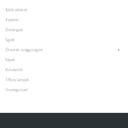
Ajtók, ablakok
Asztalok
Dísztárgyak
Egyéb
Ékszerek, üveggyöngyök
Képek
Kulcstartók
Tiffany Lámpák
Uncategorized