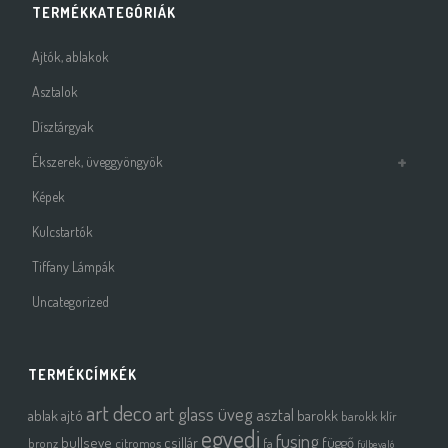
TERMÉKKATEGÓRIÁK
Ajtók, ablakok
Asztalok
Dísztárgyak
Ékszerek, üveggyöngyök
Képek
Kulcstartók
Tiffany Lámpák
Uncategorized
TERMÉKCÍMKÉK
art deco
art glass üveg
asztal
ablak
ajtó
barokk
barokk klír
egyedi
fusing
bullseye
csillár
függő
bronz
citromos
fa
fülbevaló