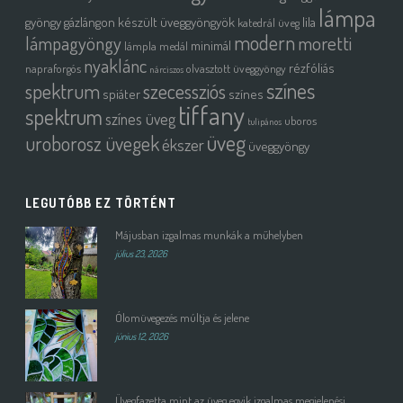
lámpa
gyöngy
gázlángon készült üveggyöngyök
lila
katedrál üveg
modern
moretti
lámpagyöngy
minimál
lámpla
medál
nyaklánc
rézfóliás
napraforgós
olvasztott üveggyöngy
nárciszos
színes
spektrum
szecessziós
spiáter
színes
tiffany
spektrum
színes üveg
uboros
tulipános
üveg
uroborosz üvegek
ékszer
üveggyöngy
LEGUTÓBB EZ TÖRTÉNT
Májusban izgalmas munkák a műhelyben
július 23, 2026
Ólomüvegezés múltja és jelene
június 12, 2026
Üvegfazetta mint az üveg egyik izgalmas megjelenési