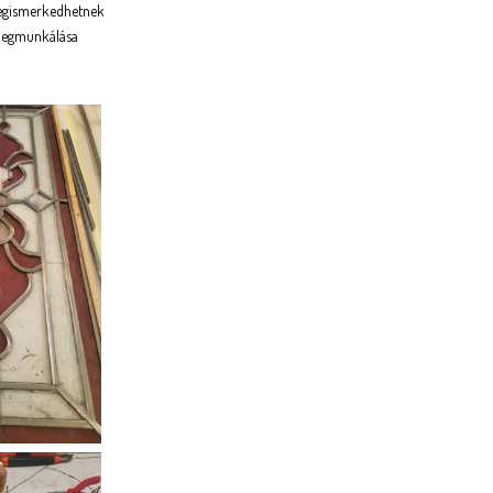
 megismerkedhetnek
 megmunkálása