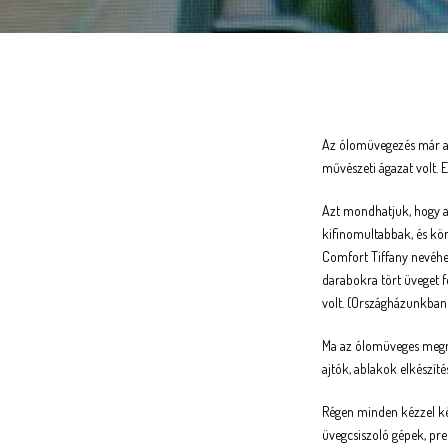
Az ólomüvegezés már a
művészeti ágazat volt. 
Azt mondhatjuk, hogy al
kifinomultabbak, és kön
Comfort Tiffany nevéhez
darabokra tört üveget f
volt. (Országházunkban 
Ma az ólomüveges megmu
ajtók, ablakok elkészíté
Régen minden kézzel kés
üvegcsiszoló gépek, pr