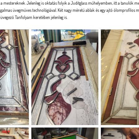
 a mestereknek. Jelenleg is oktatás folyik a Juditglass műhelyemben, itt a tanulók
 izgalmas üvegműves technológiával. Két nagy méretű ablak és egy ajtó ólomprofilos
üvegező Tanfolyam keretében jelenleg is.