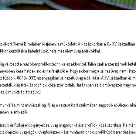
z ókori Római Birodalom idejében is működött. A középkorban a X.- XV. századba
Ekkor készültek a katedrálisok, hatalmas ólomüveg ablakokkal.
ig változott a mai ólomprofilos technika az akkoritól. Talán csak a szerszámok lette
nyebben kezelhetőek, no és ne felejtsük el, hogy akkor még a színes üveg nem létezet
 fűződik, (1848-1933) az anyagában színezett üveg előállítása. A XV. században és m
estették, kiégették és profilok közé szorították. Hazánkban az ólomüvegezés nagy m
az ő munkáját láthatjuk.)
nkálás, mint művészeti ág, főleg a restaurátori szakmában, nagyobb épületek, lak
sében jelentkezik.
zült, és fizikai erőt igényelt az üveg megmunkálása profilok közé szorítása. Ma má
ecíz olajozós üvegvágók, üvegfűrészek, kész mintasablonok, profilhúzó berendezése