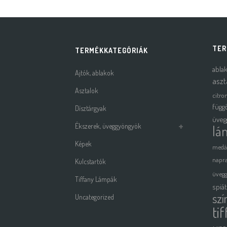
TER
TERMÉKKATEGÓRIÁK
abla
Ajtók, ablakok
aszt
Asztalok
citro
függ
Dísztárgyak
üveg
Ékszerek, üveggyöngyök
lá
Képek
medá
napra
Kulcstartók
üveg
Tiffany Lámpák
spiá
szí
Uncategorized
ti