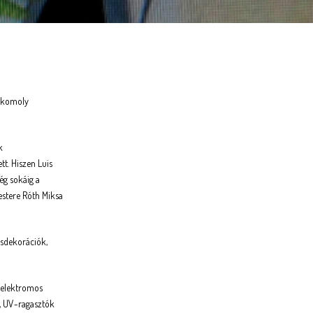
n komoly
k
t. Hiszen Luis
ég sokáig a
estere Róth Miksa
ásdekorációk,
r elektromos
k, UV-ragasztók