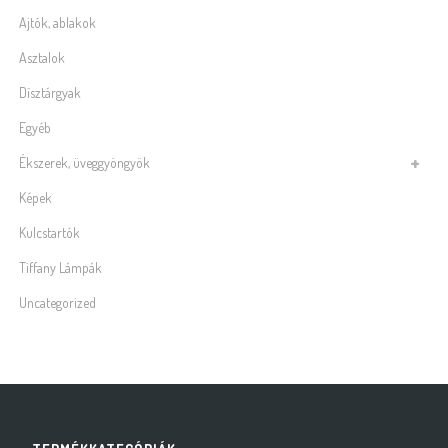
Ajtók, ablakok
Asztalok
Dísztárgyak
Egyéb
Ékszerek, üveggyöngyök
Képek
Kulcstartók
Tiffany Lámpák
Uncategorized