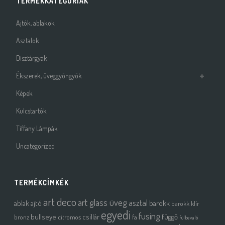
TERMÉKKATEGÓRIÁK
Ajtók, ablakok
Asztalok
Dísztárgyak
Ékszerek, üveggyöngyök
Képek
Kulcstartók
Tiffany Lámpák
Uncategorized
TERMÉKCÍMKÉK
art deco
art glass üveg
asztal
ablak
ajtó
barokk
barokk klír
egyedi
fusing
bullseye
csillár
függő
bronz
citromos
fa
fülbevaló