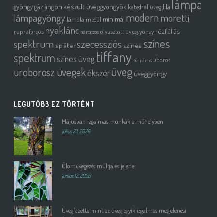
lámpa
gyöngy
gázlángon készült üveggyöngyök
lila
katedrál üveg
modern
moretti
lámpagyöngy
minimál
lámpla
medál
nyaklánc
rézfóliás
napraforgós
olvasztott üveggyöngy
nárciszos
színes
spektrum
szecessziós
spiáter
színes
tiffany
spektrum
színes üveg
uboros
tulipános
üveg
uroborosz üvegek
ékszer
üveggyöngy
LEGUTÓBB EZ TÖRTÉNT
Májusban izgalmas munkák a műhelyben
július 23, 2026
Ólomüvegezés múltja és jelene
június 12, 2026
Üvegfazetta mint az üveg egyik izgalmas megjelenési