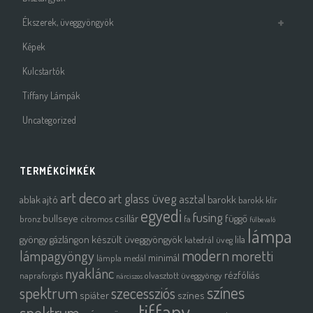
Ékszerek, üveggyöngyök
Képek
Kulcstartók
Tiffany Lámpák
Uncategorized
TERMÉKCÍMKÉK
art deco
art glass üveg
asztal
ablak
ajtó
barokk
barokk klír
egyedi
fusing
bullseye
csillár
függő
bronz
citromos
fa
fülbevaló
lámpa
gyöngy
gázlángon készült üveggyöngyök
lila
katedrál üveg
modern
moretti
lámpagyöngy
minimál
lámpla
medál
nyaklánc
rézfóliás
napraforgós
olvasztott üveggyöngy
nárciszos
színes
spektrum
szecessziós
spiáter
színes
tiffany
spektrum