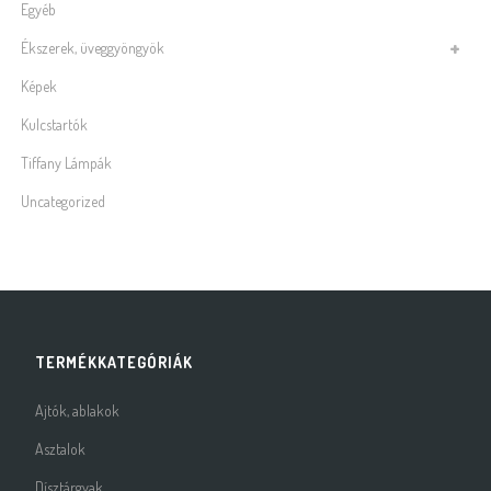
Egyéb
Ékszerek, üveggyöngyök
Képek
Kulcstartók
Tiffany Lámpák
Uncategorized
TERMÉKKATEGÓRIÁK
Ajtók, ablakok
Asztalok
Dísztárgyak