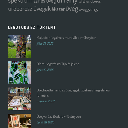
színes üveg
uboros
tulipános
üveg
uroborosz üvegek
ékszer
üveggyöngy
LEGUTÓBB EZ TÖRTÉNT
Májusban izgalmas munkák a műhelyben
július 23, 2026
Ólomüvegezés múltja és jelene
június 12, 2026
Üvegfazetta mint az üveg egyik izgalmas megjelenési
formája.
május 18, 2026
Üvegvarázs Budafok-Tétényben
április 16, 2026