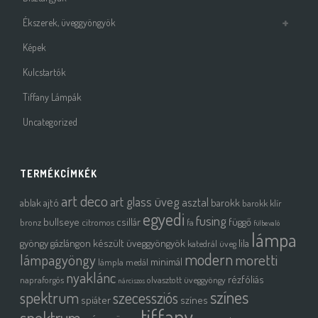
Ékszerek, üveggyöngyök
Képek
Kulcstartók
Tiffany Lámpák
Uncategorized
TERMÉKCÍMKÉK
art deco
art glass üveg
asztal
ablak
ajtó
barokk
barokk klír
egyedi
fusing
bullseye
csillár
függő
bronz
citromos
fa
fülbevaló
lámpa
gyöngy
gázlángon készült üveggyöngyök
lila
katedrál üveg
modern
moretti
lámpagyöngy
minimál
lámpla
medál
nyaklánc
rézfóliás
napraforgós
olvasztott üveggyöngy
nárciszos
színes
spektrum
szecessziós
spiáter
színes
tiffany
spektrum