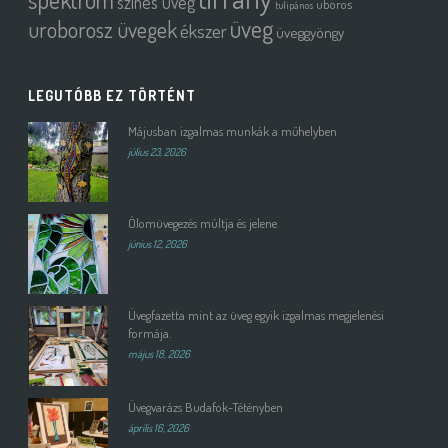
színes üveg
uboros
tulipános
üveg
uroborosz üvegek
ékszer
üveggyöngy
LEGUTÓBB EZ TÖRTÉNT
Májusban izgalmas munkák a műhelyben
július 23, 2026
Ólomüvegezés múltja és jelene
június 12, 2026
Üvegfazetta mint az üveg egyik izgalmas megjelenési
formája.
május 18, 2026
Üvegvarázs Budafok-Tétényben
április 16, 2026