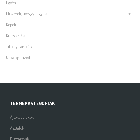
Egyéb
Ékszerek, üveggyöngyök
Képek
Kulcstartók
Tiffany Lámpák
Uncategorized
TERMÉKKATEGÓRIÁK
Ajtók, ablakok
Asztalok
Dísztárgyak