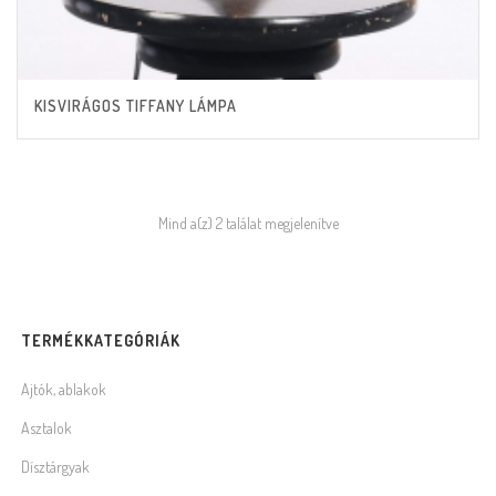
KISVIRÁGOS TIFFANY LÁMPA
Mind a(z) 2 találat megjelenítve
TERMÉKKATEGÓRIÁK
Ajtók, ablakok
Asztalok
Dísztárgyak