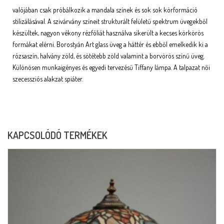
valójában csak próbálkozik a mandala színek és sok sok körformáció
stilizálásával. A szivárvány színeit strukturált felületű spektrum üvegekből
készültek, nagyon vékony rézfóliát használva sikerült a kecses körkörös
formákat elérni. Borostyán Art glass üveg a háttér és ebből emelkedik ki a
rózsaszín, halvány zöld, és sötétebb zöld valamint a borvörös színű üveg.
Különösen munkaigényes és egyedi tervezésű Tiffany lámpa. A talpazat női
szecessziós alakzat spiáter.
KAPCSOLÓDÓ TERMÉKEK