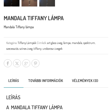
MANDALA TIFFANY LÁMPA
Mandala Tiffany lámpa
Kategória:
Tiffany Lámpák
Címkék:
art glass üveg
,
lámpa
,
mandala
,
spektrum
,
szecessziós
,
színes üveg
,
tiffany
,
uroborosz üvegek
LEÍRÁS
TOVÁBBI INFORMÁCIÓK
VÉLEMÉNYEK (0)
LEÍRÁS
A MANDALA TIFFANY LÁMPA