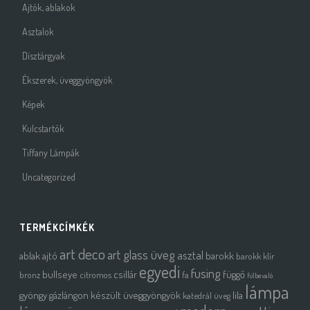
Ajtók, ablakok
Asztalok
Dísztárgyak
Ékszerek, üveggyöngyök
Képek
Kulcstartók
Tiffany Lámpák
Uncategorized
TERMÉKCÍMKÉK
art deco
art glass üveg
asztal
ablak
ajtó
barokk
barokk klír
egyedi
fusing
bullseye
csillár
függő
bronz
citromos
fa
fülbevaló
lámpa
gyöngy
gázlángon készült üveggyöngyök
lila
katedrál üveg