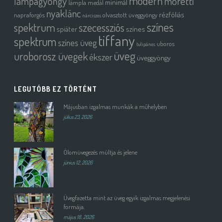
modern
moretti
lámpagyöngy
minimál
lámpla
medál
nyaklánc
rézfóliás
napraforgós
olvasztott üveggyöngy
nárciszos
színes
spektrum
szecessziós
spiáter
színes
tiffany
spektrum
színes üveg
uboros
tulipános
üveg
uroborosz üvegek
ékszer
üveggyöngy
LEGUTÓBB EZ TÖRTÉNT
Májusban izgalmas munkák a műhelyben
július 23, 2026
Ólomüvegezés múltja és jelene
június 12, 2026
Üvegfazetta mint az üveg egyik izgalmas megjelenési
formája.
május 18, 2026