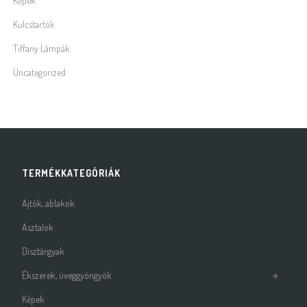
Képek
Kulcstartók
Tiffany Lámpák
Uncategorized
TERMÉKKATEGÓRIÁK
Ajtók, ablakok
Asztalok
Dísztárgyak
Ékszerek, üveggyöngyök
Képek