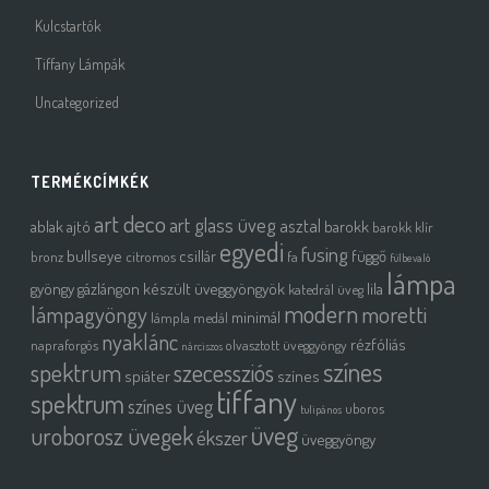
Kulcstartók
Tiffany Lámpák
Uncategorized
TERMÉKCÍMKÉK
art deco
art glass üveg
asztal
ablak
ajtó
barokk
barokk klír
egyedi
fusing
bullseye
csillár
függő
bronz
citromos
fa
fülbevaló
lámpa
gyöngy
gázlángon készült üveggyöngyök
lila
katedrál üveg
modern
moretti
lámpagyöngy
minimál
lámpla
medál
nyaklánc
rézfóliás
napraforgós
olvasztott üveggyöngy
nárciszos
színes
spektrum
szecessziós
spiáter
színes
tiffany
spektrum
színes üveg
uboros
tulipános
üveg
uroborosz üvegek
ékszer
üveggyöngy