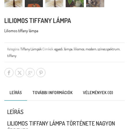
LILIOMOS TIFFANY LÁMPA
Liliomos tiffany lámpa
Kategória:
Tiffany Lámpák
Címkék:
egyedi
,
lámpa
,
liliomos
,
modern
,
színes spektrum
,
tiffany
LEÍRÁS
TOVÁBBI INFORMÁCIÓK
VÉLEMÉNYEK (0)
LEÍRÁS
LILIOMOS TIFFANY LÁMPA TÖRTÉNETE NAGYON