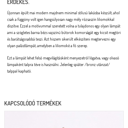
ÉRDEKES.
Újonnan épült mai modern majdnem minimal stílusú lakásba készült, ahol
csak a függöny volt igen hangsúlyosan nagy mély rózsaszín liliomokkal
díszítve. Ezzel a motívummal szeretett volna a tulajdonos egy olyan lámpát
ami a szögletes barna bézs vajszínű bútorok komorságát egy kicsit megtöri
és barátságosabbá teszi. Azt hiszem sikerült elkészíteni megtervezni egy
olyan palástlámpát, amelyben a liliomoké a fő szerep.
Ezt a lámpát lehet felső megvilágításként menyezetről lógatva, vagy olvasó
lámpaként talpra téve is használni. Jelenleg spiáter /bronz utánzat/
talppal kapható.
KAPCSOLÓDÓ TERMÉKEK