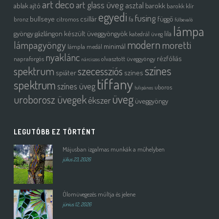
art deco
art glass üveg
asztal
ablak
ajtó
barokk
barokk klír
egyedi
fusing
bullseye
csillár
függő
bronz
citromos
fa
fülbevaló
lámpa
gyöngy
gázlángon készült üveggyöngyök
lila
katedrál üveg
modern
moretti
lámpagyöngy
minimál
lámpla
medál
nyaklánc
rézfóliás
napraforgós
olvasztott üveggyöngy
nárciszos
színes
spektrum
szecessziós
spiáter
színes
tiffany
spektrum
színes üveg
uboros
tulipános
üveg
uroborosz üvegek
ékszer
üveggyöngy
LEGUTÓBB EZ TÖRTÉNT
Májusban izgalmas munkák a műhelyben
július 23, 2026
Ólomüvegezés múltja és jelene
június 12, 2026