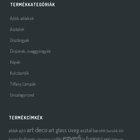
TERMÉKKATEGÓRIÁK
Ajtók, ablakok
Asztalok
Dísztárgyak
Ékszerek, üveggyöngyök
Képek
Kulcstartók
Tiffany Lámpák
Uncategorized
TERMÉKCÍMKÉK
art deco
art glass üveg
asztal
ablak
ajtó
barokk
barokk klír
egyedi
fusing
bullseye
csillár
függő
bronz
citromos
fa
fülbevaló