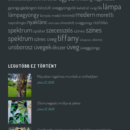
lámpa
gyöngy
gázlángon készült üveggyöngyök
lila
katedrál üveg
modern
moretti
lámpagyöngy
minimál
lámpla
medál
nyaklánc
rézfóliás
napraforgós
olvasztott üveggyöngy
nárciszos
színes
spektrum
szecessziós
spiáter
színes
tiffany
spektrum
színes üveg
uboros
tulipános
üveg
uroborosz üvegek
ékszer
üveggyöngy
LEGUTÓBB EZ TÖRTÉNT
Májusban izgalmas munkák a műhelyben
július 23, 2026
Ólomüvegezés múltja és jelene
június 12, 2026
Üvegfazetta mint az üveg egyik izgalmas megjelenési