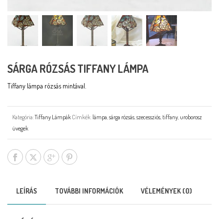
SÁRGA RÓZSÁS TIFFANY LÁMPA
Tiffany lámpa rózsás mintával.
Kategória:
Tiffany Lámpák
Címkék:
lámpa
,
sárga rózsás
,
szecessziós
,
tiffany
,
uroborosz
üvegek
LEÍRÁS
TOVÁBBI INFORMÁCIÓK
VÉLEMÉNYEK (0)