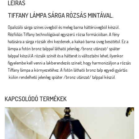
LEÍRÁS
TIFFANY LÁMPA SÁRGA RÓZSÁS MINTÁVAL.
Opalizáló sárga színes üvegből és meleg barna háttérüvegből készül..
Rézfóliás Tiffany technológiával egyszerű rózsa formációban. A fény
hatására a sárga rózsák élni kezdenek, a kakaó barna üveg besötétül. Ez a
lámpa a fotón bronz talppal látható jelenleg /bronz utánzat/ spiáter
talppal készül.A rózsák színét és a hátteret is változtatni lehet, ilyenkor
figyelembe kell venni a lakberendezés színeit, hogy harmonizáljon a rózsás
Tiffany lámpa a környezetéhez. A fotón látható bronz talp egyedi gyártás
külön rendelhető jelenleg spiáter /bronz utánzat/ talppal készül.
KAPCSOLÓDÓ TERMÉKEK