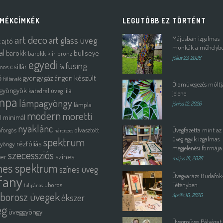
MÉKCÍMKÉK
LEGUTÓBB EZ TÖRTÉNT
art deco
art glass üveg
Májusban izgalmas
k
ajtó
munkák a műhelyb
al
barokk
bullseye
barokk klír
bronz
július 23, 2026
egyedi
fusing
csillár
mos
fa
ő
gyöngy
gázlángon készült
fülbevaló
Ólomüvegezés múltja
gyöngyök
lila
katedrál üveg
jelene
mpa
lámpagyöngy
lámpla
június 12, 2026
modern
moretti
minimál
l
nyaklánc
forgós
olvasztott
Üvegfazetta mint az
nárciszos
spektrum
üveg egyik izgalmas
rézfóliás
gyöngy
megjelenési formája.
szecessziós
ter
színes
május 18, 2026
nes spektrum
színes üveg
Üvegvarázs Budafok
ffany
uboros
Tétényben
tulipános
borosz üvegek
ékszer
április 16, 2026
eg
üveggyöngy
Üvegműves Pályázat 