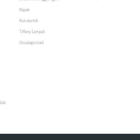
Képek
Kulcstartók
Tiffany Lámpák
Uncategorized
álat