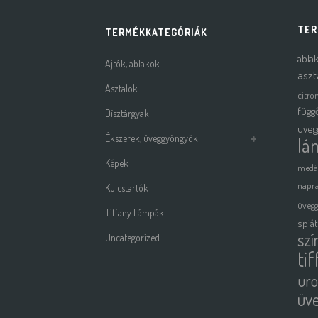
TER
TERMÉKKATEGÓRIÁK
abla
Ajtók, ablakok
aszt
Asztalok
citro
függ
Dísztárgyak
üveg
Ékszerek, üveggyöngyök
lá
Képek
medá
napra
Kulcstartók
üveg
Tiffany Lámpák
spiá
szí
Uncategorized
ti
uro
üv