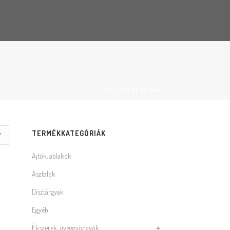
HOME
»
SÁRGA RÓZSÁS
TERMÉKKATEGÓRIÁK
Ajtók, ablakok
Asztalok
Dísztárgyak
Egyéb
Ékszerek, üveggyöngyök