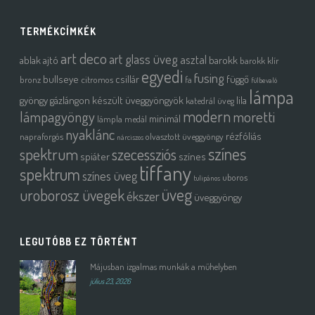
TERMÉKCÍMKÉK
art deco
art glass üveg
asztal
ablak
ajtó
barokk
barokk klír
egyedi
fusing
bullseye
csillár
függő
bronz
citromos
fa
fülbevaló
lámpa
gyöngy
gázlángon készült üveggyöngyök
lila
katedrál üveg
modern
moretti
lámpagyöngy
minimál
lámpla
medál
nyaklánc
rézfóliás
napraforgós
olvasztott üveggyöngy
nárciszos
színes
spektrum
szecessziós
spiáter
színes
tiffany
spektrum
színes üveg
uboros
tulipános
üveg
uroborosz üvegek
ékszer
üveggyöngy
LEGUTÓBB EZ TÖRTÉNT
Májusban izgalmas munkák a műhelyben
július 23, 2026