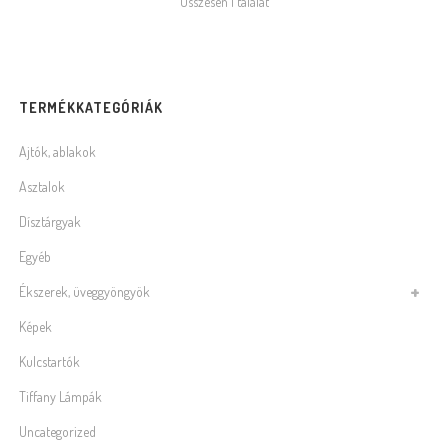
Összesen 1 találat
TERMÉKKATEGÓRIÁK
Ajtók, ablakok
Asztalok
Dísztárgyak
Egyéb
Ékszerek, üveggyöngyök
Képek
Kulcstartók
Tiffany Lámpák
Uncategorized