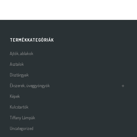
TERMÉKKATEGÓRIÁK
Ajtók, ablakok
Asztalok
Dísztárgyak
Ékszerek, üveggyöngyök
Képek
Kulcstartók
Tiffany Lámpák
Uncategorized