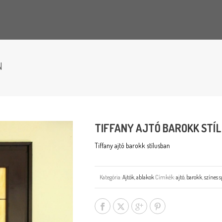
N
TIFFANY AJTÓ BAROKK STÍ
Tiffany ajtó barokk stílusban
Kategória:
Ajtók, ablakok
Címkék:
ajtó
,
barokk
,
színes 