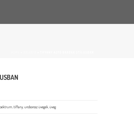
HOME
»
GALÉRIA
»
TIFFANY AJTÓ BAROKK STÍLUSBAN
LUSBAN
spektrum
,
tiffany
,
uroborosz üvegek
,
üveg