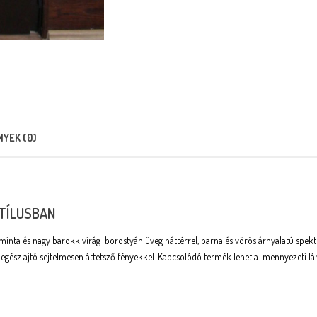
YEK (0)
TÍLUSBAN
t, minta és nagy barokk virág borostyán üveg háttérrel, barna és vörös árnyalatú sp
z egész ajtó sejtelmesen áttetsző fényekkel. Kapcsolódó termék lehet a mennyezeti l