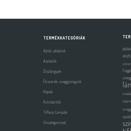
TER
TERMÉKKATEGÓRIÁK
abla
Ajtók, ablakok
aszt
Asztalok
citro
függ
Dísztárgyak
üveg
Ékszerek, üveggyöngyök
lá
Képek
medá
napra
Kulcstartók
üveg
Tiffany Lámpák
spiá
szí
Uncategorized