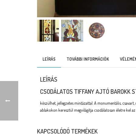
LEÍRÁS
TOVÁBBI INFORMÁCIÓK
VÉLEMÉN
LEÍRÁS
CSODÁLATOS TIFFANY AJTÓ BAROKK S
készülhet, jellegzetes mintázattal. A monumentális, csavar
ablakokon keresztül megvilágítja csodálatosan életre kel a
KAPCSOLÓDÓ TERMÉKEK