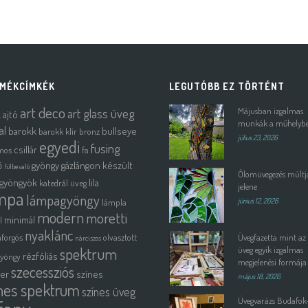
MÉKCÍMKÉK
LEGUTÓBB EZ TÖRTÉNT
art deco
art glass üveg
Májusban izgalmas
k
ajtó
munkák a műhelyb
al
barokk
bullseye
barokk klír
bronz
július 23, 2026
egyedi
fusing
csillár
mos
fa
ő
gyöngy
gázlángon készült
fülbevaló
Ólomüvegezés múltja
gyöngyök
lila
katedrál üveg
jelene
mpa
lámpagyöngy
lámpla
június 12, 2026
modern
moretti
minimál
l
nyaklánc
forgós
olvasztott
Üvegfazetta mint az
nárciszos
spektrum
üveg egyik izgalmas
rézfóliás
gyöngy
megjelenési formája.
szecessziós
ter
színes
május 18, 2026
nes spektrum
színes üveg
Üvegvarázs Budafok