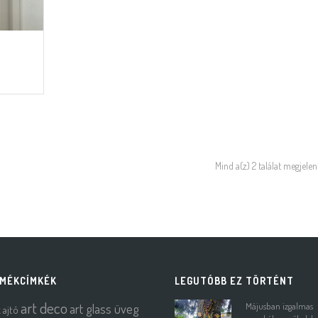
Mind a(z) 2 találat megjelen
MÉKCÍMKÉK
LEGUTÓBB EZ TÖRTÉNT
art deco
art glass üveg
Májusban izgalmas
k
ajtó