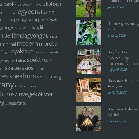
munkák a műhelyb
al
barokk
bullseye
barokk klír
bronz
július 23, 2026
egyedi
fusing
csillár
mos
fa
ő
gyöngy
gázlángon készült
fülbevaló
Ólomüvegezés múltja
gyöngyök
lila
katedrál üveg
jelene
mpa
lámpagyöngy
lámpla
június 12, 2026
modern
moretti
minimál
l
nyaklánc
forgós
olvasztott
Üvegfazetta mint az
nárciszos
spektrum
üveg egyik izgalmas
rézfóliás
gyöngy
megjelenési formája.
szecessziós
ter
színes
május 18, 2026
nes spektrum
színes üveg
Üvegvarázs Budafok
ffany
uboros
Tétényben
tulipános
borosz üvegek
ékszer
április 16, 2026
eg
üveggyöngy
Üvegműves Pályázat 
Kiállítás
március 16, 2026