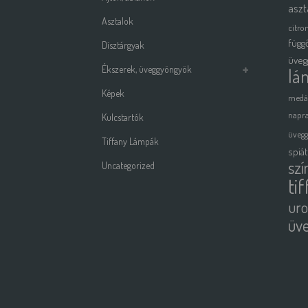
aszt
Asztalok
citro
függ
Dísztárgyak
üveg
Ékszerek, üveggyöngyök
lá
Képek
medá
napra
Kulcstartók
üveg
Tiffany Lámpák
spiá
szí
Uncategorized
ti
uro
üv