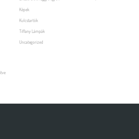
Képek
Kulcstartók
Tiffany Lámpák
Uncategorized
ítve