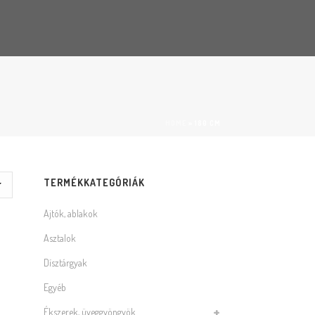
HOME
»
180 CM
TERMÉKKATEGÓRIÁK
Ajtók, ablakok
Asztalok
Dísztárgyak
Egyéb
Ékszerek, üveggyöngyök