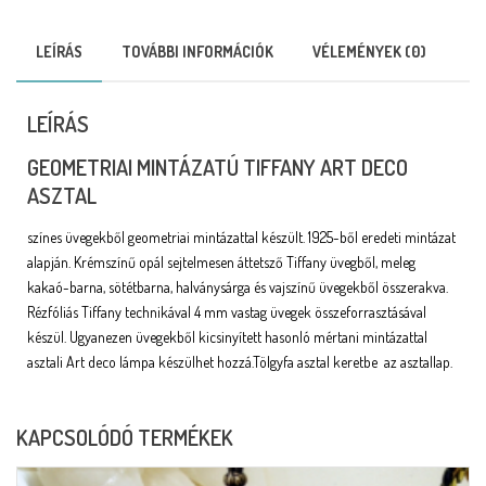
LEÍRÁS
TOVÁBBI INFORMÁCIÓK
VÉLEMÉNYEK (0)
LEÍRÁS
GEOMETRIAI MINTÁZATÚ TIFFANY ART DECO
ASZTAL
színes üvegekből geometriai mintázattal készült. 1925-ből eredeti mintázat
alapján. Krémszínű opál sejtelmesen áttetsző Tiffany üvegből, meleg
kakaó-barna, sötétbarna, halványsárga és vajszínű üvegekből összerakva.
Rézfóliás Tiffany technikával 4 mm vastag üvegek összeforrasztásával
készül. Ugyanezen üvegekből kicsinyített hasonló mértani mintázattal
asztali Art deco lámpa készülhet hozzá.Tölgyfa asztal keretbe az asztallap.
KAPCSOLÓDÓ TERMÉKEK