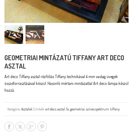
GEOMETRIAI MINTÁZATÚ TIFFANY ART DECO
ASZTAL
Art deco Tiffany asztal rézfóliás Tiffany technikával 4 mm vastag üvegek
összeforrasztásával készül. Hasonló mértani mintázattal Art deco lámpa készül
hozzá.
Kategória:
Asztalok
Címkék:
art deco
,
asztal
,
fa
,
geometriai
,
színes spektrum
,
tiffany