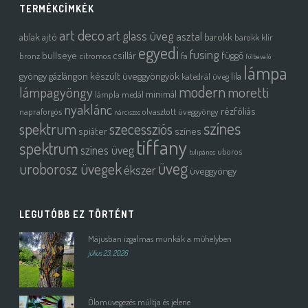
TERMÉKCÍMKÉK
art deco
art glass üveg
asztal
ablak
ajtó
barokk
barokk klír
egyedi
fusing
bullseye
csillár
függő
bronz
citromos
fa
fülbevaló
lámpa
gyöngy
gázlángon készült üveggyöngyök
lila
katedrál üveg
modern
moretti
lámpagyöngy
minimál
lámpla
medál
nyaklánc
rézfóliás
napraforgós
olvasztott üveggyöngy
nárciszos
színes
spektrum
szecessziós
spiáter
színes
tiffany
spektrum
színes üveg
uboros
tulipános
üveg
uroborosz üvegek
ékszer
üveggyöngy
LEGUTÓBB EZ TÖRTÉNT
Májusban izgalmas munkák a műhelyben
július 23, 2026
Ólomüvegezés múltja és jelene