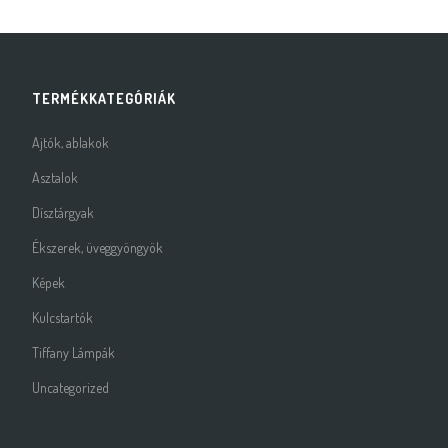
TERMÉKKATEGÓRIÁK
Ajtók, ablakok
Asztalok
Dísztárgyak
Ékszerek, üveggyöngyök
Képek
Kulcstartók
Tiffany Lámpák
Uncategorized