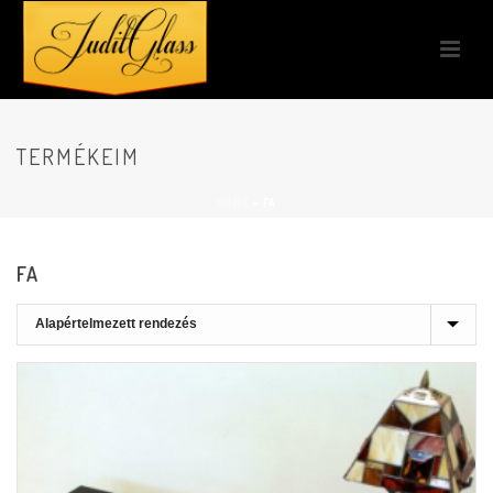
TERMÉKEIM
HOME
»
FA
FA