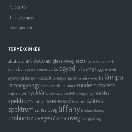
Kulcstartók
Tiffany Lámpák
Uncategorized
TERMÉKCÍMKÉK
art deco
art glass üveg
asztal
ablak
ajtó
barokk
barokk klír
egyedi
fusing
bullseye
csillár
függő
bronz
citromos
fa
fülbevaló
lámpa
gyöngy
gázlángon készült üveggyöngyök
lila
katedrál üveg
modern
moretti
lámpagyöngy
minimál
lámpla
medál
nyaklánc
rézfóliás
napraforgós
olvasztott üveggyöngy
nárciszos
színes
spektrum
szecessziós
spiáter
színes
tiffany
spektrum
színes üveg
uboros
tulipános
üveg
uroborosz üvegek
ékszer
üveggyöngy