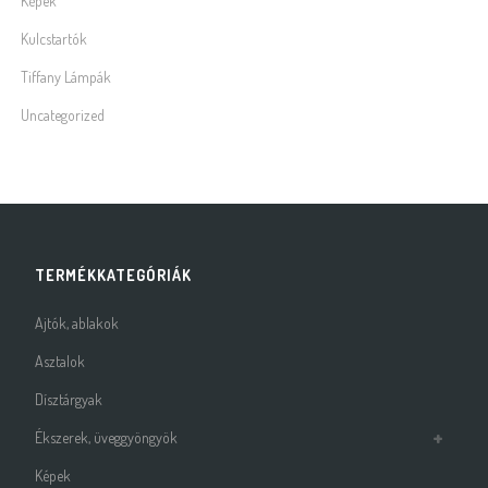
Képek
Kulcstartók
Tiffany Lámpák
Uncategorized
TERMÉKKATEGÓRIÁK
Ajtók, ablakok
Asztalok
Dísztárgyak
Ékszerek, üveggyöngyök
Képek