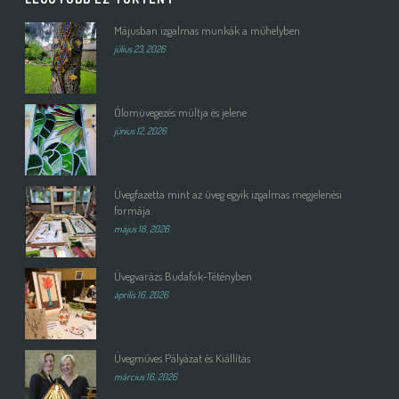
Májusban izgalmas munkák a műhelyben
július 23, 2026
Ólomüvegezés múltja és jelene
június 12, 2026
Üvegfazetta mint az üveg egyik izgalmas megjelenési
formája.
május 18, 2026
Üvegvarázs Budafok-Tétényben
április 16, 2026
Üvegműves Pályázat és Kiállítás
március 16, 2026