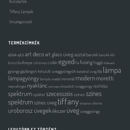
Kulcstartók
Tiffany Lámpák
Uncategorized
TERMÉKCÍMKÉK
art deco
art glass üveg
asztal
ablak
ajtó
barokk
barokk klír
egyedi
fusing
bullseye
csillár
függő
bronz
citromos
fa
fülbevaló
lámpa
gyöngy
gázlángon készült üveggyöngyök
lila
katedrál üveg
modern
moretti
lámpagyöngy
minimál
lámpla
medál
nyaklánc
rézfóliás
napraforgós
olvasztott üveggyöngy
nárciszos
színes
spektrum
szecessziós
spiáter
színes
tiffany
spektrum
színes üveg
uboros
tulipános
üveg
uroborosz üvegek
ékszer
üveggyöngy
LEGUTÓBB EZ TÖRTÉNT