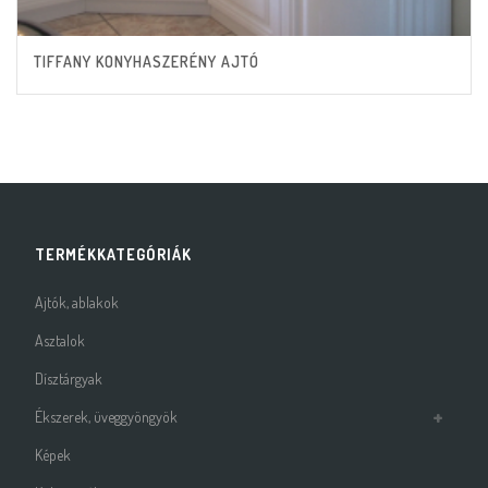
TIFFANY KONYHASZERÉNY AJTÓ
TERMÉKKATEGÓRIÁK
Ajtók, ablakok
Asztalok
Dísztárgyak
Ékszerek, üveggyöngyök
Képek