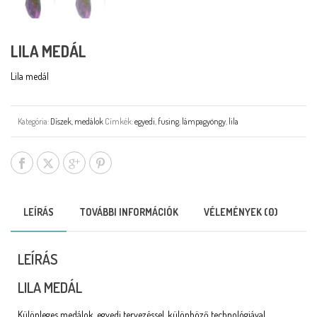
LILA MEDÁL
Lila medál
Kategória:
Díszek, medálok
Címkék:
egyedi
,
fusing
,
lámpagyöngy
,
lila
LEÍRÁS
TOVÁBBI INFORMÁCIÓK
VÉLEMÉNYEK (0)
LEÍRÁS
LILA MEDÁL
Különleges medálok, egyedi tervezéssel, különböző technológiával