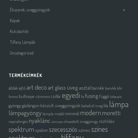
Ékszerek, üveggyöngyök
Képek
Kulcstartók
Tiffany Lámpák
Uncategorized
TERMÉKCÍMKÉK
art deco
art glass üveg
asztal
ablak
ajtó
barokk
barokk klír
egyedi
fusing
bullseye
csillár
függő
bronz
citromos
fa
fülbevaló
lámpa
gyöngy
gázlángon készült üveggyöngyök
lila
katedrál üveg
modern
moretti
lámpagyöngy
minimál
lámpla
medál
nyaklánc
rézfóliás
napraforgós
olvasztott üveggyöngy
nárciszos
színes
spektrum
szecessziós
spiáter
színes
tiffany
spektrum