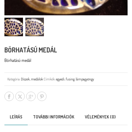
BŐRHATÁSÚ MEDÁL
Bőrhatású medál
Kategória:
Díszek, medálok
Címkék:
egyedi
,
fusing
,
lámpagyöngy
LEÍRÁS
TOVÁBBI INFORMÁCIÓK
VÉLEMÉNYEK (0)