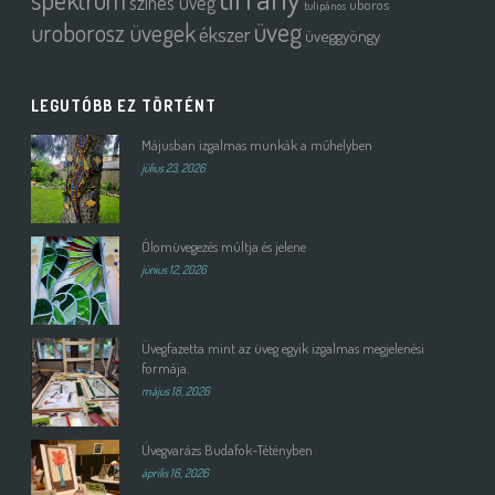
színes üveg
uboros
tulipános
üveg
uroborosz üvegek
ékszer
üveggyöngy
LEGUTÓBB EZ TÖRTÉNT
Májusban izgalmas munkák a műhelyben
július 23, 2026
Ólomüvegezés múltja és jelene
június 12, 2026
Üvegfazetta mint az üveg egyik izgalmas megjelenési
formája.
május 18, 2026
Üvegvarázs Budafok-Tétényben
április 16, 2026