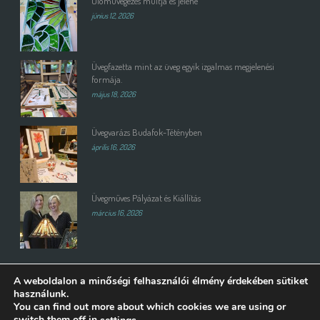
Ólomüvegezés múltja és jelene
június 12, 2026
Üvegfazetta mint az üveg egyik izgalmas megjelenési
formája.
május 18, 2026
Üvegvarázs Budafok-Tétényben
április 16, 2026
Üvegműves Pályázat és Kiállítás
március 16, 2026
A weboldalon a minőségi felhasználói élmény érdekében sütiket
használunk.
You can find out more about which cookies we are using or
switch them off in
.