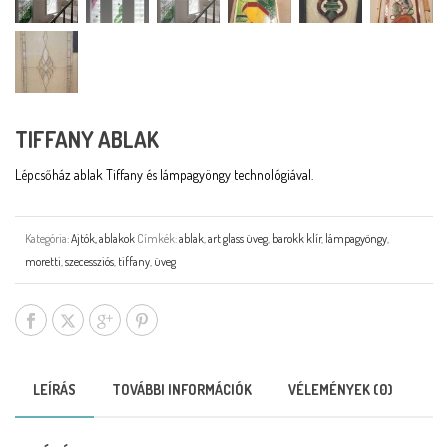
TIFFANY ABLAK
Lépcsőház ablak Tiffany és lámpagyöngy technológiával.
Kategória:
Ajtók, ablakok
Címkék:
ablak
,
art glass üveg
,
barokk klír
,
lámpagyöngy
,
moretti
,
szecessziós
,
tiffany
,
üveg
LEÍRÁS
TOVÁBBI INFORMÁCIÓK
VÉLEMÉNYEK (0)