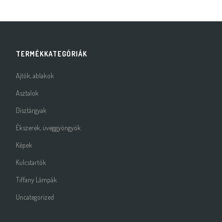
TERMÉKKATEGÓRIÁK
Ajtók, ablakok
Asztalok
Dísztárgyak
Ékszerek, üveggyöngyök
Képek
Kulcstartók
Tiffany Lámpák
Uncategorized