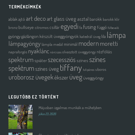
TERMÉKCÍMKÉK
art deco
art glass üveg
asztal
ablak
ajtó
barokk
barokk klír
egyedi
fusing
bullseye
csillár
függő
bronz
citromos
fa
fülbevaló
lámpa
gyöngy
gázlángon készült üveggyöngyök
lila
katedrál üveg
modern
moretti
lámpagyöngy
minimál
lámpla
medál
nyaklánc
rézfóliás
napraforgós
olvasztott üveggyöngy
nárciszos
színes
spektrum
szecessziós
spiáter
színes
tiffany
spektrum
színes üveg
uboros
tulipános
üveg
uroborosz üvegek
ékszer
üveggyöngy
LEGUTÓBB EZ TÖRTÉNT
Májusban izgalmas munkák a műhelyben
július 23, 2026