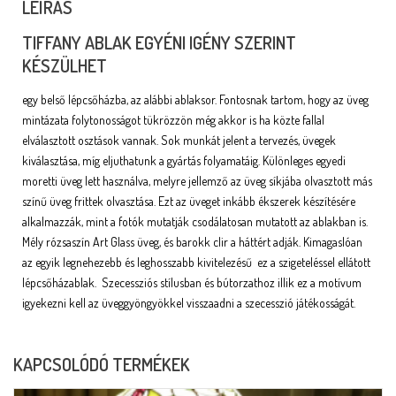
LEÍRÁS
TIFFANY ABLAK EGYÉNI IGÉNY SZERINT
KÉSZÜLHET
egy belső lépcsőházba, az alábbi ablaksor. Fontosnak tartom, hogy az üveg
mintázata folytonosságot tükrözzön még akkor is ha közte fallal
elválasztott osztások vannak. Sok munkát jelent a tervezés, üvegek
kiválasztása, míg eljuthatunk a gyártás folyamatáig. Különleges egyedi
moretti üveg lett használva, melyre jellemző az üveg síkjába olvasztott más
színű üveg frittek olvasztása. Ezt az üveget inkább ékszerek készítésére
alkalmazzák, mint a fotók mutatják csodálatosan mutatott az ablakban is.
Mély rózsaszín Art Glass üveg, és barokk clir a háttért adják. Kimagaslóan
az egyik legnehezebb és leghosszabb kivitelezésű ez a szigeteléssel ellátott
lépcsőházablak. Szecessziós stílusban és bútorzathoz illik ez a motívum
igyekezni kell az üveggyöngyökkel visszaadni a szecesszió játékosságát.
KAPCSOLÓDÓ TERMÉKEK