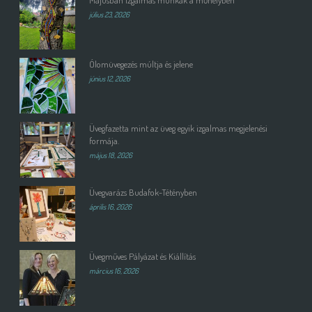
Májusban izgalmas munkák a műhelyben
július 23, 2026
Ólomüvegezés múltja és jelene
június 12, 2026
Üvegfazetta mint az üveg egyik izgalmas megjelenési
formája.
május 18, 2026
Üvegvarázs Budafok-Tétényben
április 16, 2026
Üvegműves Pályázat és Kiállítás
március 16, 2026