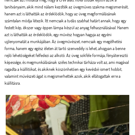
tanítványaim, akik mind nálam kezdték az üvegműves szakma megismerését,
hanem azt is láthatták az érdeklődők, hogy az üveg megformálásának
számtalan módja létezik. Itt nemcsak a tudás szabhat határt annak, hogy egy
festett kép, ékszer vagy éppen lámpa készül az anyag felhasználásával. Hanem
azt is láthatták az érdeklődők, egy művész hogyan hagyja az egyéni
ujjlenyomatát a munkájában. Az üvegművészet, nemcsak egy megélhetési
forma, hanem egy egész életen át tartó szenvedély is lehet, ahogyan a benne
rejlő lehetőségeket felfedezi az alkotó. Az üveg sokféle formája, fényáteresztő
képessége, és megmunkálásának széles technikai tárháza volt az, ami magával
ragadta a kiállítókat, és akiknek köszönhetően egy kevésbé ismert hobbit,
valamint művészeti ágat is megismerhettek azok, akik ellátogattak erre a
kiállításra.