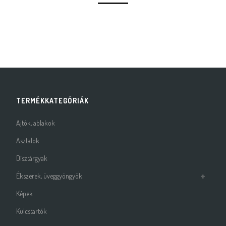
TERMÉKKATEGÓRIÁK
Ajtók, ablakok
Asztalok
Dísztárgyak
Ékszerek, üveggyöngyök
Képek
Kulcstartók