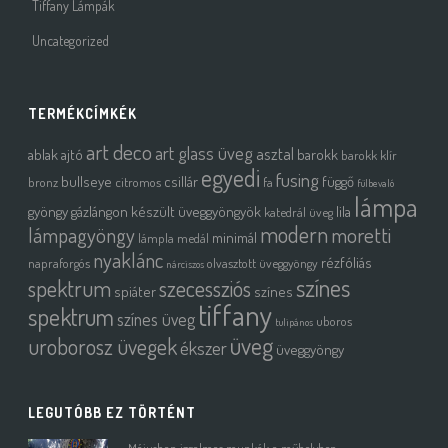
Tiffany Lámpák
Uncategorized
TERMÉKCÍMKÉK
art deco
art glass üveg
asztal
ablak
ajtó
barokk
barokk klír
egyedi
fusing
bullseye
csillár
függő
bronz
citromos
fa
fülbevaló
lámpa
gyöngy
gázlángon készült üveggyöngyök
lila
katedrál üveg
modern
moretti
lámpagyöngy
minimál
lámpla
medál
nyaklánc
rézfóliás
napraforgós
olvasztott üveggyöngy
nárciszos
színes
spektrum
szecessziós
spiáter
színes
tiffany
spektrum
színes üveg
uboros
tulipános
üveg
uroborosz üvegek
ékszer
üveggyöngy
LEGUTÓBB EZ TÖRTÉNT