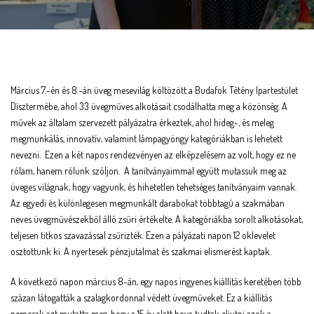
Március 7.-én és 8.-án üveg mesevilág költözött a Budafok Tétény Ipartestület
Dísztermébe, ahol 33 üvegműves alkotásait csodálhatta meg a közönség. A
művek az általam szervezett pályázatra érkeztek, ahol hideg-, és meleg
megmunkálás, innovatív, valamint lámpagyöngy kategóriákban is lehetett
nevezni. Ezen a két napos rendezvényen az elképzelésem az volt, hogy ez ne
rólam, hanem rólunk szóljon. A tanítványaimmal együtt mutassuk meg az
üveges világnak, hogy vagyunk, és hihetetlen tehetséges tanítványaim vannak.
Az egyedi és különlegesen megmunkált darabokat többtagú a szakmában
neves üvegművészekből álló zsűri értékelte. A kategóriákba sorolt alkotásokat,
teljesen titkos szavazással zsűrizték. Ezen a pályázati napon 12 oklevelet
osztottunk ki. A nyertesek pénzjutalmat és szakmai elismerést kaptak.
A következő napon március 8-án, egy napos ingyenes kiállítás keretében több
százan látogatták a szalagkordonnal védett üvegműveket. Ez a kiállítás
nemcsak azt mutatta meg, hogy a 15 év alatt hova tudtak eljutni azok a