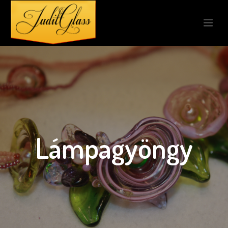
Lámpagyöngy