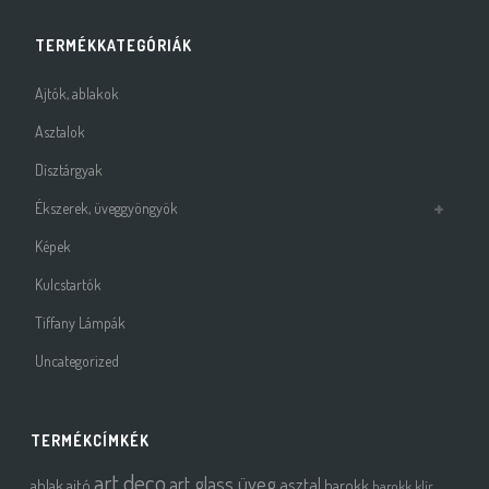
TERMÉKKATEGÓRIÁK
Ajtók, ablakok
Asztalok
Dísztárgyak
Ékszerek, üveggyöngyök
Képek
Kulcstartók
Tiffany Lámpák
Uncategorized
TERMÉKCÍMKÉK
art deco
art glass üveg
asztal
ablak
ajtó
barokk
barokk klír