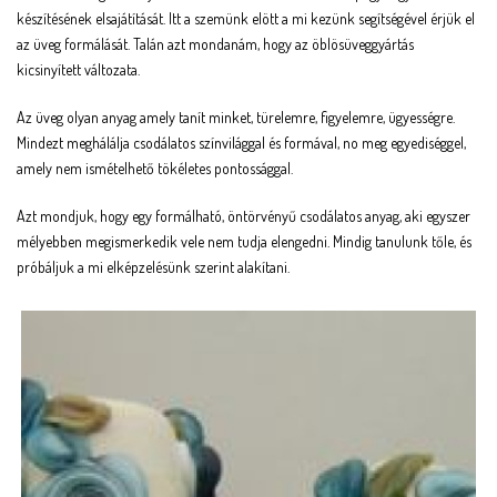
készítésének elsajátítását. Itt a szemünk elött a mi kezünk segítségével érjük el
az üveg formálását. Talán azt mondanám, hogy az öblösüveggyártás
kicsinyített változata.
Az üveg olyan anyag amely tanít minket, türelemre, figyelemre, ügyességre.
Mindezt meghálálja csodálatos színvilággal és formával, no meg egyediséggel,
amely nem ismételhető tökéletes pontossággal.
Azt mondjuk, hogy egy formálható, öntörvényű csodálatos anyag, aki egyszer
mélyebben megismerkedik vele nem tudja elengedni. Mindig tanulunk tőle, és
próbáljuk a mi elképzelésünk szerint alakítani.