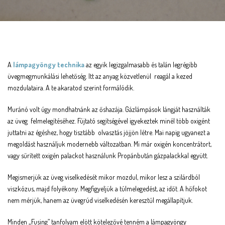
A
lámpagyöngy technika
az egyik legizgalmasabb és talán legrégibb
üvegmegmunkálási lehetőség. Itt az anyag közvetlenül reagál a kezed
mozdulataira. A te akaratod szerint formálódik.
Muránó volt úgy mondhatnánk az őshazája. Gázlámpások lángját használták
az üveg felmelegítéséhez. Fújtató segítségével igyekeztek minél több oxigént
juttatni az égéshez, hogy tisztább olvasztás jöjjön létre. Mai napig ugyanezt a
megoldást használjuk modernebb változatban. Mi már oxigén koncentrátort,
vagy sűrített oxigén palackot használunk Propánbután gázpalackkal együtt.
Megismerjük az üveg viselkedését mikor mozdul, mikor lesz a szilárdból
viszkózus, majd folyékony. Megfigyeljük a túlmelegedést, az időt. A hőfokot
nem mérjük, hanem az üvegrúd viselkedésén keresztűl megállapítjuk.
Minden „Fusing” tanfolyam elött kötelezővé tenném a lámpagyöngy