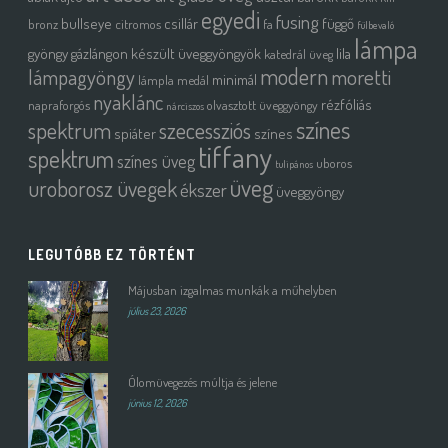
egyedi
fusing
bullseye
csillár
függő
bronz
citromos
fa
fülbevaló
lámpa
gyöngy
gázlángon készült üveggyöngyök
lila
katedrál üveg
modern
moretti
lámpagyöngy
minimál
lámpla
medál
nyaklánc
rézfóliás
napraforgós
olvasztott üveggyöngy
nárciszos
színes
spektrum
szecessziós
spiáter
színes
tiffany
spektrum
színes üveg
uboros
tulipános
üveg
uroborosz üvegek
ékszer
üveggyöngy
LEGUTÓBB EZ TÖRTÉNT
Májusban izgalmas munkák a műhelyben
július 23, 2026
Ólomüvegezés múltja és jelene
június 12, 2026