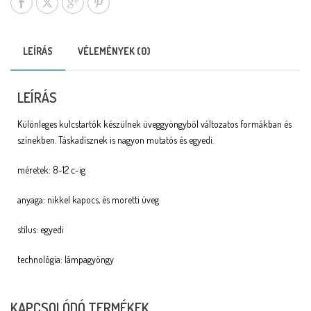
LEÍRÁS
VÉLEMÉNYEK (0)
LEÍRÁS
Különleges kulcstartók készülnek üveggyöngyből változatos formákban és
színekben. Táskadísznek is nagyon mutatós és egyedi.
méretek: 8-12 c-ig
anyaga: nikkel kapocs, és moretti üveg
stílus: egyedi
technológia: lámpagyöngy
KAPCSOLÓDÓ TERMÉKEK