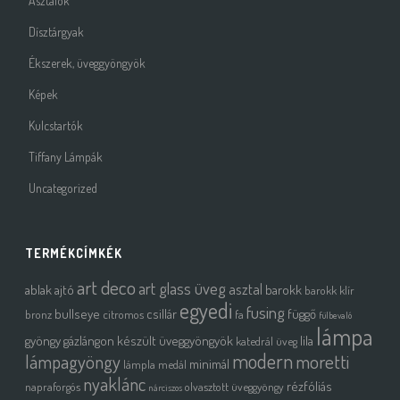
Asztalok
Dísztárgyak
Ékszerek, üveggyöngyök
Képek
Kulcstartók
Tiffany Lámpák
Uncategorized
TERMÉKCÍMKÉK
art deco
art glass üveg
asztal
ablak
ajtó
barokk
barokk klír
egyedi
fusing
bullseye
csillár
függő
bronz
citromos
fa
fülbevaló
lámpa
gyöngy
gázlángon készült üveggyöngyök
lila
katedrál üveg
modern
moretti
lámpagyöngy
minimál
lámpla
medál
nyaklánc
rézfóliás
napraforgós
olvasztott üveggyöngy
nárciszos