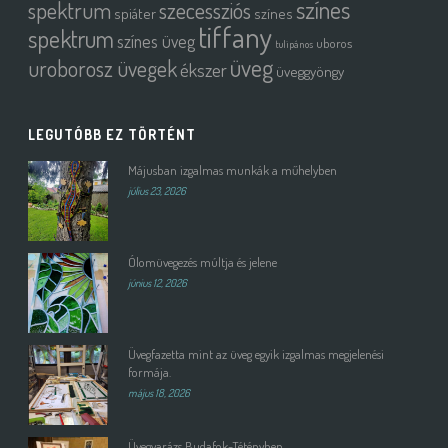
színes
spektrum
szecessziós
spiáter
színes
tiffany
spektrum
színes üveg
uboros
tulipános
üveg
uroborosz üvegek
ékszer
üveggyöngy
LEGUTÓBB EZ TÖRTÉNT
Májusban izgalmas munkák a műhelyben
július 23, 2026
Ólomüvegezés múltja és jelene
június 12, 2026
Üvegfazetta mint az üveg egyik izgalmas megjelenési
formája.
május 18, 2026
Üvegvarázs Budafok-Tétényben