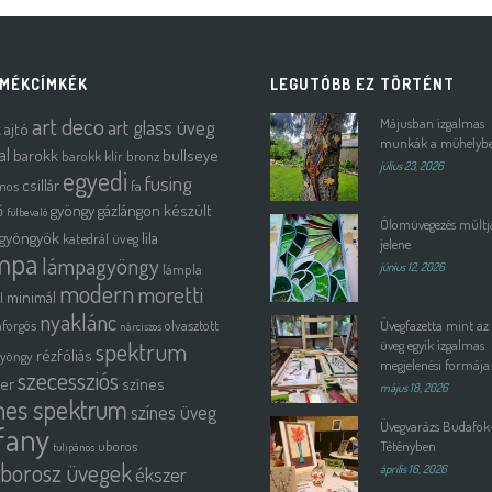
MÉKCÍMKÉK
LEGUTÓBB EZ TÖRTÉNT
art deco
art glass üveg
Májusban izgalmas
k
ajtó
munkák a műhelyb
al
barokk
bullseye
barokk klír
bronz
július 23, 2026
egyedi
fusing
csillár
mos
fa
ő
gyöngy
gázlángon készült
fülbevaló
Ólomüvegezés múltja
gyöngyök
lila
katedrál üveg
jelene
mpa
lámpagyöngy
lámpla
június 12, 2026
modern
moretti
minimál
l
nyaklánc
forgós
olvasztott
Üvegfazetta mint az
nárciszos
spektrum
üveg egyik izgalmas
rézfóliás
gyöngy
megjelenési formája.
szecessziós
ter
színes
május 18, 2026
nes spektrum
színes üveg
Üvegvarázs Budafok
ffany
uboros
Tétényben
tulipános
borosz üvegek
ékszer
április 16, 2026