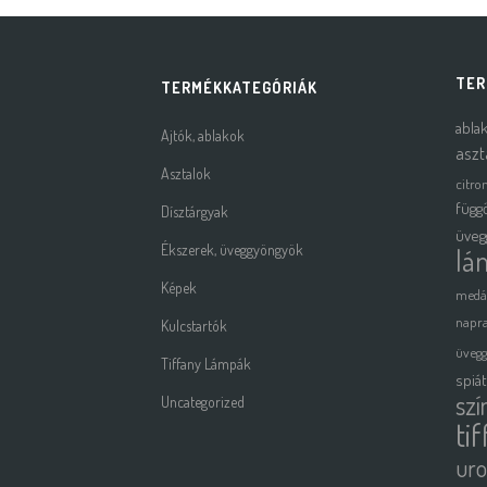
TER
TERMÉKKATEGÓRIÁK
abla
Ajtók, ablakok
aszt
Asztalok
citro
függ
Dísztárgyak
üveg
Ékszerek, üveggyöngyök
lá
Képek
medá
napra
Kulcstartók
üveg
Tiffany Lámpák
spiá
szí
Uncategorized
ti
uro