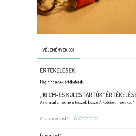
VÉLEMÉNYEK (0)
ÉRTÉKELÉSEK
Még nincsenek értékelések.
„10 CM-ES KULCSTARTÓK” ÉRTÉKELÉS
Az e-mail címet nem tesszük közzé.
A kötelező mezőket
*
A te értékelésed
*
Értékelésed
*