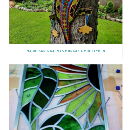
MÁJUSBAN IZGALMAS MUNKÁK A MŰHELYBEN