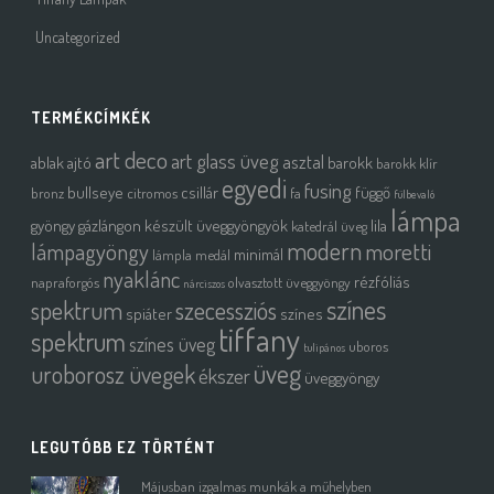
Uncategorized
TERMÉKCÍMKÉK
art deco
art glass üveg
asztal
ablak
ajtó
barokk
barokk klír
egyedi
fusing
bullseye
csillár
függő
bronz
citromos
fa
fülbevaló
lámpa
gyöngy
gázlángon készült üveggyöngyök
lila
katedrál üveg
modern
moretti
lámpagyöngy
minimál
lámpla
medál
nyaklánc
rézfóliás
napraforgós
olvasztott üveggyöngy
nárciszos
színes
spektrum
szecessziós
spiáter
színes
tiffany
spektrum
színes üveg
uboros
tulipános
üveg
uroborosz üvegek
ékszer
üveggyöngy
LEGUTÓBB EZ TÖRTÉNT
Májusban izgalmas munkák a műhelyben