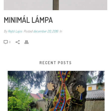
MINIMÁL LÁMPA
By
Rejtő Lajos
Posted
december 20, 2016
In
0
RECENT POSTS