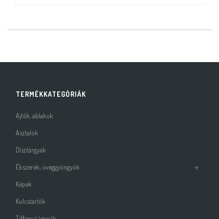
TERMÉKKATEGÓRIÁK
Ajtók, ablakok
Asztalok
Dísztárgyak
Ékszerek, üveggyöngyök
Képek
Kulcstartók
Tiffany Lámpák