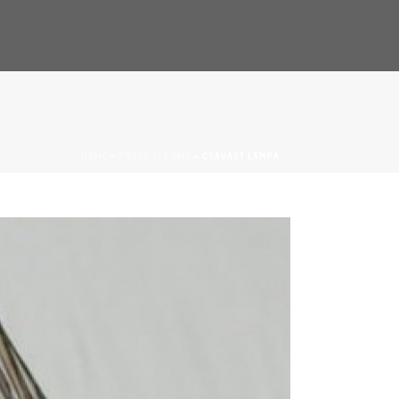
HOME
»
PHOTO ALBUMS
»
CSAVART LÁMPA