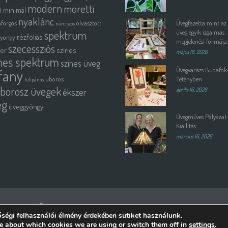
modern
moretti
minimál
l
nyaklánc
forgós
olvasztott
Üvegfazetta mint az
nárciszos
spektrum
üveg egyik izgalmas
rézfóliás
gyöngy
megjelenési formája.
szecessziós
ter
színes
május 18, 2026
nes spektrum
színes üveg
Üvegvarázs Budafok
ffany
uboros
Tétényben
tulipános
borosz üvegek
ékszer
április 16, 2026
eg
üveggyöngy
Üvegműves Pályázat 
Kiállítás
március 16, 2026
emelteti:
ségi felhasználói élmény érdekében sütiket használunk.
e about which cookies we are using or switch them off in
.
settings