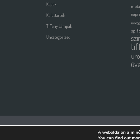
Képek
medá
napra
Kulcstartók
üveg
Tiffany Lámpák
spiá
szí
Uncategorized
ti
uro
üv
Copyright All Rights Reserved © 2015 | Weboldalt készítette és üz
A weboldalon a minő
You can find out mor