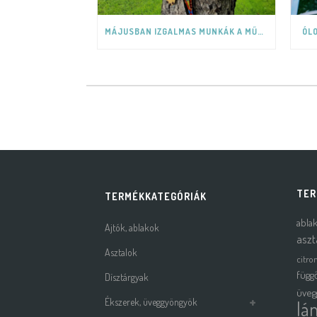
MÁJUSBAN IZGALMAS MUNKÁK A MŰHELYBEN
ÓL
TER
TERMÉKKATEGÓRIÁK
abla
Ajtók, ablakok
aszt
Asztalok
citro
függ
Dísztárgyak
üveg
Ékszerek, üveggyöngyök
lá