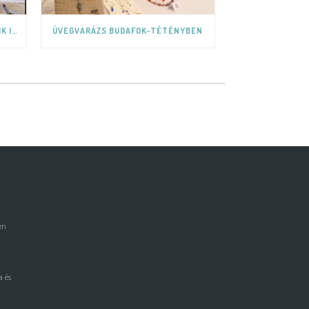
ÜVEGFAZETTA MINT AZ ÜVEG EGYIK IZGALMAS MEGJELENÉSI FORMÁJA.
ÜVEGVARÁZS BUDAFOK-TÉTÉNYBEN
en
 és