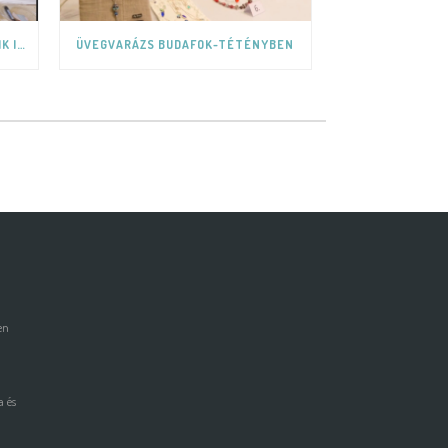
ÜVEGFAZETTA MINT AZ ÜVEG EGYIK IZGALMAS MEGJELENÉSI FORMÁJA.
ÜVEGVARÁZS BUDAFOK-TÉTÉNYBEN
en
 és