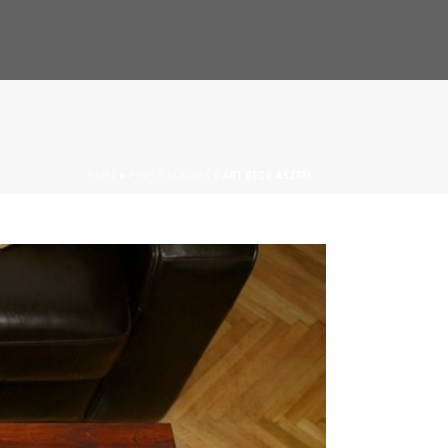
HOME
»
PHOTO ALBUMS
»
ART DECO ASZTAL