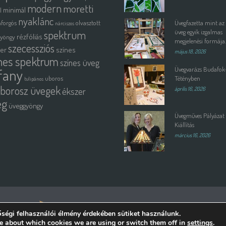
modern
moretti
minimál
l
nyaklánc
forgós
olvasztott
Üvegfazetta mint az
nárciszos
spektrum
üveg egyik izgalmas
rézfóliás
gyöngy
megjelenési formája.
szecessziós
ter
színes
május 18, 2026
nes spektrum
színes üveg
Üvegvarázs Budafok
ffany
uboros
Tétényben
tulipános
borosz üvegek
ékszer
április 16, 2026
eg
üveggyöngy
Üvegműves Pályázat 
Kiállítás
március 16, 2026
emelteti:
ségi felhasználói élmény érdekében sütiket használunk.
e about which cookies we are using or switch them off in
.
settings