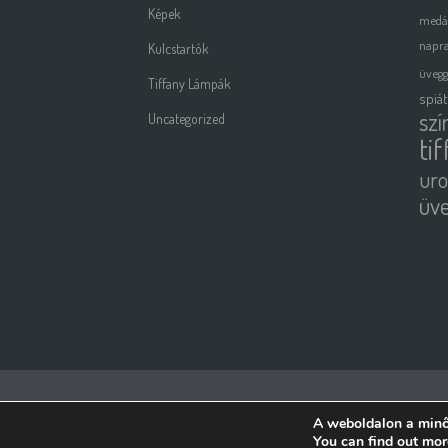
Képek
medá
napra
Kulcstartók
üveg
Tiffany Lámpák
spiá
szí
Uncategorized
ti
uro
üv
Copyright All Rights Reserved © 2015 | Weboldalt készítette és üz
A weboldalon a minő
You can find out mor