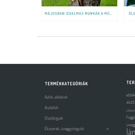
MÁJUSBAN IZGALMAS MUNKÁK A MŰHELYBEN
ÓL
TER
TERMÉKKATEGÓRIÁK
abla
Ajtók, ablakok
aszt
Asztalok
citro
függ
Dísztárgyak
üveg
Ékszerek, üveggyöngyök
lá