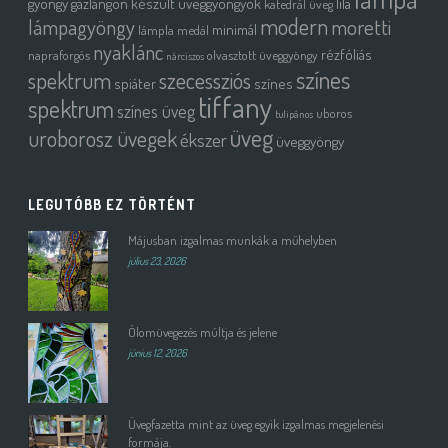
gyöngy
gázlángon készült üveggyöngyök
lila
katedrál üveg
modern
moretti
lámpagyöngy
minimál
lámpla
medál
nyaklánc
rézfóliás
napraforgós
olvasztott üveggyöngy
nárciszos
színes
spektrum
szecessziós
spiáter
színes
tiffany
spektrum
színes üveg
uboros
tulipános
üveg
uroborosz üvegek
ékszer
üveggyöngy
LEGUTÓBB EZ TÖRTÉNT
Májusban izgalmas munkák a műhelyben
július 23, 2026
Ólomüvegezés múltja és jelene
június 12, 2026
Üvegfazetta mint az üveg egyik izgalmas megjelenési
formája.