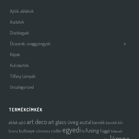
Ajtók, ablakok
Asztalok
Dísztárgyak
Ékszerek, üveggyöngyök
Képek
Kulcstartók
Tiffany Lámpák
Uncategorized
TERMÉKCÍMKÉK
art deco
art glass üveg
asztal
ablak
ajtó
barokk
barokk klír
egyedi
fusing
bullseye
csillár
függő
bronz
citromos
fa
fülbevaló
lámpa