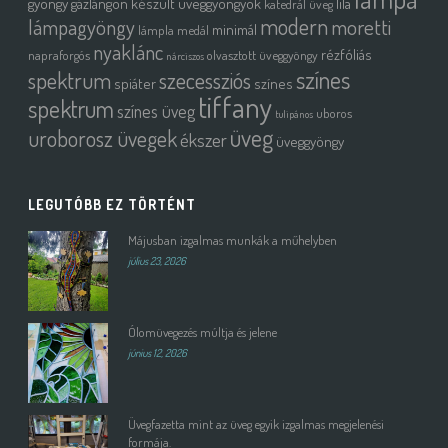
gyöngy
gázlángon készült üveggyöngyök
lila
katedrál üveg
modern
moretti
lámpagyöngy
minimál
lámpla
medál
nyaklánc
rézfóliás
napraforgós
olvasztott üveggyöngy
nárciszos
színes
spektrum
szecessziós
spiáter
színes
tiffany
spektrum
színes üveg
uboros
tulipános
üveg
uroborosz üvegek
ékszer
üveggyöngy
LEGUTÓBB EZ TÖRTÉNT
Májusban izgalmas munkák a műhelyben
július 23, 2026
Ólomüvegezés múltja és jelene
június 12, 2026
Üvegfazetta mint az üveg egyik izgalmas megjelenési
formája.