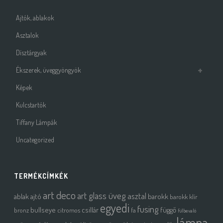
Ajtók, ablakok
Asztalok
Dísztárgyak
Ékszerek, üveggyöngyök
Képek
Kulcstartók
Tiffany Lámpák
Uncategorized
TERMÉKCÍMKÉK
art deco
art glass üveg
asztal
ablak
ajtó
barokk
barokk klír
egyedi
fusing
bullseye
csillár
függő
bronz
citromos
fa
fülbevaló
lámpa