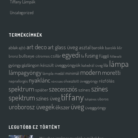
Tiffany Lámpák
Uncategorized
TERMÉKCÍMKÉK
art deco
art glass üveg
asztal
ablak
ajtó
barokk
barokk klír
egyedi
fusing
bullseye
csillár
függő
bronz
citromos
fa
fülbevaló
lámpa
gyöngy
gázlángon készült üveggyöngyök
lila
katedrál üveg
modern
moretti
lámpagyöngy
minimál
lámpla
medál
nyaklánc
rézfóliás
napraforgós
olvasztott üveggyöngy
nárciszos
színes
spektrum
szecessziós
spiáter
színes
tiffany
spektrum
színes üveg
uboros
tulipános
üveg
uroborosz üvegek
ékszer
üveggyöngy
LEGUTÓBB EZ TÖRTÉNT