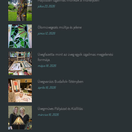
Májusban izgalmas munkák a műhelyben
július 23, 2026
Ólomüvegezés múltja és jelene
június 12, 2026
Üvegfazetta mint az üveg egyik izgalmas megjelenési
formája.
május 18, 2026
Üvegvarázs Budafok-Tétényben
április 16, 2026
Üvegműves Pályázat és Kiállítás
március 16, 2026