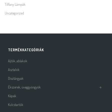
Tiffany Lámpák
Uncategorized
TERMÉKKATEGÓRIÁK
Ajtók, ablakok
Asztalok
Dísztárgyak
Ékszerek, üveggyöngyök
Képek
Kulcstartók