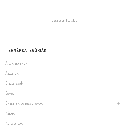
Összesen 1 találat
TERMÉKKATEGÓRIÁK
Ajtók, ablakok
Asztalok
Dísztárgyak
Egyéb
Ékszerek, üveggyöngyök
Képek
Kulcstartók