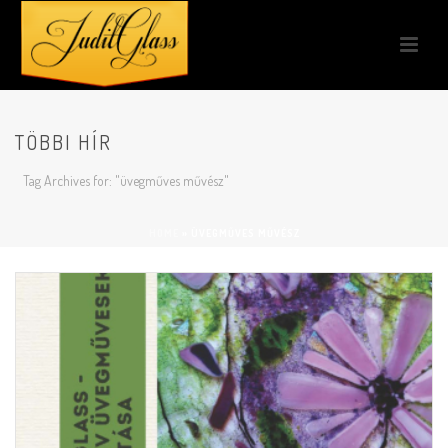
TÖBBI HÍR
Tag Archives for: "üvegműves művész"
HOME
»
ÜVEGMŰVES MŰVÉSZ