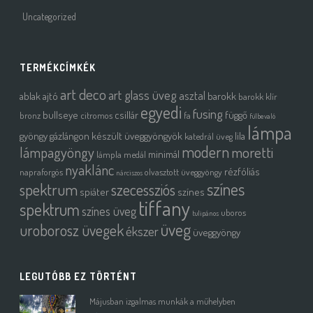
Uncategorized
TERMÉKCÍMKÉK
art deco
art glass üveg
asztal
ablak
ajtó
barokk
barokk klír
egyedi
fusing
bullseye
csillár
függő
bronz
citromos
fa
fülbevaló
lámpa
gyöngy
gázlángon készült üveggyöngyök
lila
katedrál üveg
modern
moretti
lámpagyöngy
minimál
lámpla
medál
nyaklánc
rézfóliás
napraforgós
olvasztott üveggyöngy
nárciszos
színes
spektrum
szecessziós
spiáter
színes
tiffany
spektrum
színes üveg
uboros
tulipános
üveg
uroborosz üvegek
ékszer
üveggyöngy
LEGUTÓBB EZ TÖRTÉNT
Májusban izgalmas munkák a műhelyben