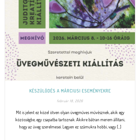
KÉSZÜLŐDÉS A MÁRCIUSI ESEMÉNYEKRE
február 18, 2026
Mit is jelent ez közel ötven olyan üvegműves művésznek, akik egy
közösségbe, egy csapatba tartoznak. Akikre bátran merem állítani,
hogy az üveg szerelmesei. Legyen ez számukra hobbi, vagy [...]