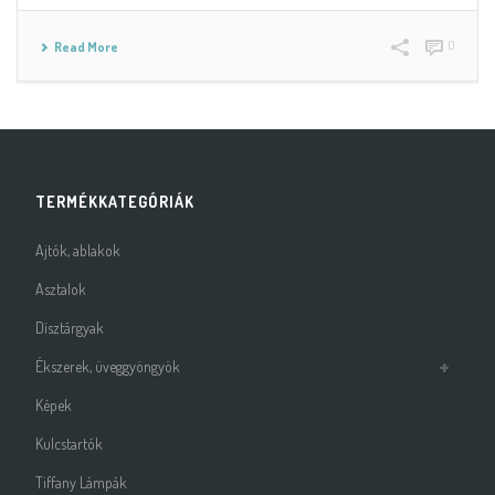
0
Read More
TERMÉKKATEGÓRIÁK
Ajtók, ablakok
Asztalok
Dísztárgyak
Ékszerek, üveggyöngyök
Képek
Kulcstartók
Tiffany Lámpák