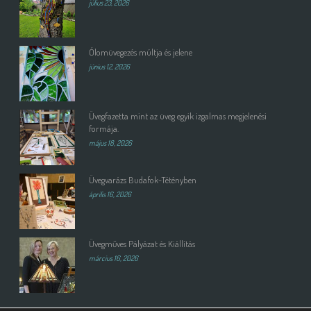
július 23, 2026
Ólomüvegezés múltja és jelene
június 12, 2026
Üvegfazetta mint az üveg egyik izgalmas megjelenési
formája.
május 18, 2026
Üvegvarázs Budafok-Tétényben
április 16, 2026
Üvegműves Pályázat és Kiállítás
március 16, 2026