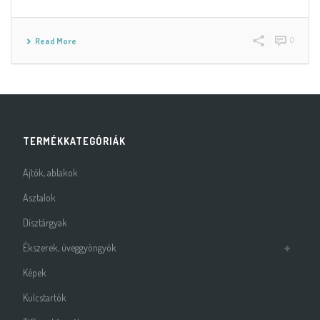
0
Read More
TERMÉKKATEGÓRIÁK
Ajtók, ablakok
Asztalok
Dísztárgyak
Ékszerek, üveggyöngyök
Képek
Kulcstartók