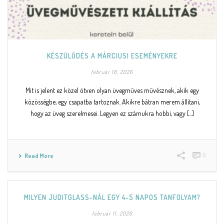
KÉSZÜLŐDÉS A MÁRCIUSI ESEMÉNYEKRE
február 18, 2026
Mit is jelent ez közel ötven olyan üvegműves művésznek, akik egy
közösségbe, egy csapatba tartoznak. Akikre bátran merem állítani,
hogy az üveg szerelmesei. Legyen ez számukra hobbi, vagy [...]
0
Read More
MILYEN JUDITGLASS-NÁL EGY 4-5 NAPOS TANFOLYAM?
február 11, 2026