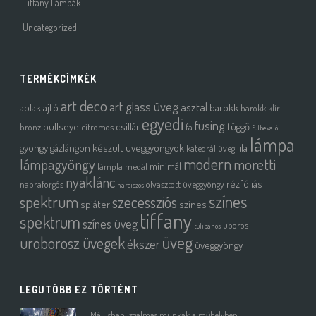
Tiffany Lámpák
Uncategorized
TERMÉKCÍMKÉK
art deco
art glass üveg
asztal
ablak
ajtó
barokk
barokk klír
egyedi
fusing
bullseye
csillár
függő
bronz
citromos
fa
fülbevaló
lámpa
gyöngy
gázlángon készült üveggyöngyök
lila
katedrál üveg
modern
moretti
lámpagyöngy
minimál
lámpla
medál
nyaklánc
rézfóliás
napraforgós
olvasztott üveggyöngy
nárciszos
színes
spektrum
szecessziós
spiáter
színes
tiffany
spektrum
színes üveg
uboros
tulipános
üveg
uroborosz üvegek
ékszer
üveggyöngy
LEGUTÓBB EZ TÖRTÉNT
Májusban izgalmas munkák a műhelyben