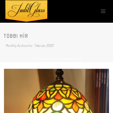
TÖBBI HÍR
Monthly Archive for: "február, 2026"
HOME
»
ARCHIVES FOR FEBRUÁR 2026