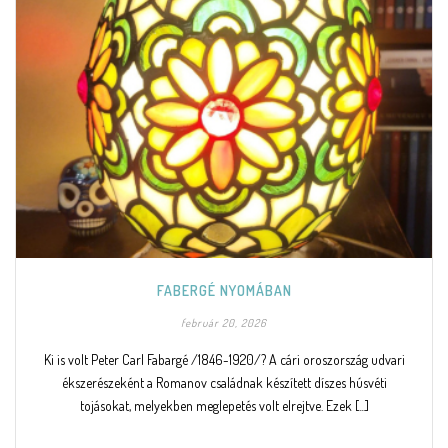
FABERGÉ NYOMÁBAN
február 20, 2026
Ki is volt Peter Carl Fabargé /1846-1920/? A cári oroszország udvari
ékszerészeként a Romanov családnak készített díszes húsvéti
tojásokat, melyekben meglepetés volt elrejtve. Ezek [...]