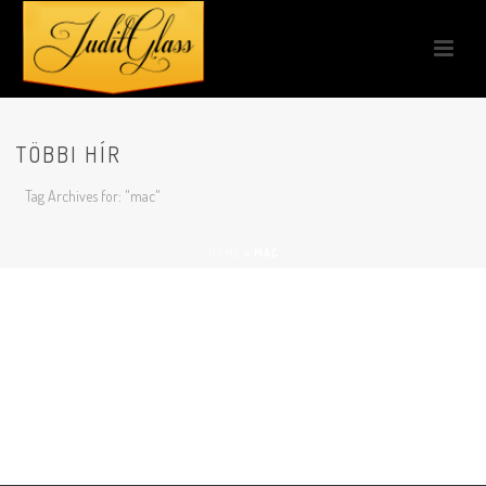
TÖBBI HÍR
Tag Archives for: "mac"
HOME
»
MAC