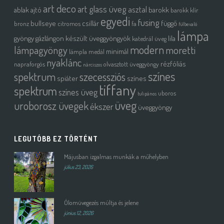
art deco
art glass üveg
asztal
ablak
ajtó
barokk
barokk klír
egyedi
fusing
bullseye
csillár
függő
bronz
citromos
fa
fülbevaló
lámpa
gyöngy
gázlángon készült üveggyöngyök
lila
katedrál üveg
modern
moretti
lámpagyöngy
minimál
lámpla
medál
nyaklánc
rézfóliás
napraforgós
olvasztott üveggyöngy
nárciszos
színes
spektrum
szecessziós
spiáter
színes
tiffany
spektrum
színes üveg
uboros
tulipános
üveg
uroborosz üvegek
ékszer
üveggyöngy
LEGUTÓBB EZ TÖRTÉNT
Májusban izgalmas munkák a műhelyben
július 23, 2026
Ólomüvegezés múltja és jelene
június 12, 2026