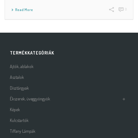
0
Read More
TERMÉKKATEGÓRIÁK
Ajtók, ablakok
Asztalok
Dísztárgyak
Ékszerek, üveggyöngyök
Képek
Kulcstartók
Tiffany Lámpák