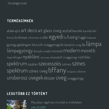
Uncategorized
TERMÉKCÍMKÉK
art deco
art glass üveg
asztal
ablak
ajtó
barokk
barokk klír
egyedi
fusing
bullseye
csillár
függő
bronz
citromos
fa
fülbevaló
lámpa
gyöngy
gázlángon készült üveggyöngyök
lila
katedrál üveg
modern
moretti
lámpagyöngy
minimál
lámpla
medál
nyaklánc
rézfóliás
napraforgós
olvasztott üveggyöngy
nárciszos
színes
spektrum
szecessziós
spiáter
színes
tiffany
spektrum
színes üveg
uboros
tulipános
üveg
uroborosz üvegek
ékszer
üveggyöngy
LEGUTÓBB EZ TÖRTÉNT
Májusban izgalmas munkák a műhelyben
július 23, 2026