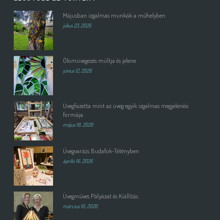
Májusban izgalmas munkák a műhelyben
július 23, 2026
Ólomüvegezés múltja és jelene
június 12, 2026
Üvegfazetta mint az üveg egyik izgalmas megjelenési
formája.
május 18, 2026
Üvegvarázs Budafok-Tétényben
április 16, 2026
Üvegműves Pályázat és Kiállítás
március 16, 2026