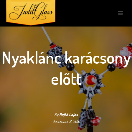
Nyaklánc karácsony
előtt
By
Rejtő Lajos
december 2, 2016