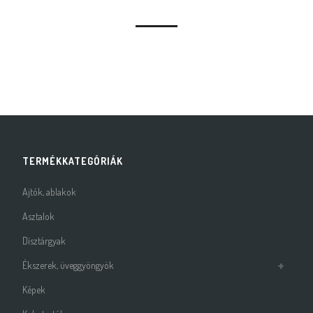
TERMÉKKATEGÓRIÁK
Ajtók, ablakok
Asztalok
Dísztárgyak
Ékszerek, üveggyöngyök
Képek