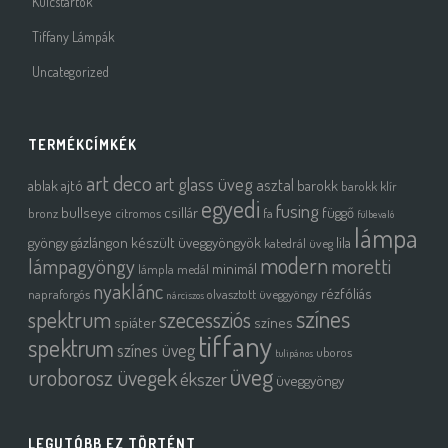
Kulcstartók
Tiffany Lámpák
Uncategorized
TERMÉKCÍMKÉK
art deco
art glass üveg
asztal
ablak
ajtó
barokk
barokk klír
egyedi
fusing
bullseye
csillár
függő
bronz
citromos
fa
fülbevaló
lámpa
gyöngy
gázlángon készült üveggyöngyök
lila
katedrál üveg
modern
moretti
lámpagyöngy
minimál
lámpla
medál
nyaklánc
rézfóliás
napraforgós
olvasztott üveggyöngy
nárciszos
színes
spektrum
szecessziós
spiáter
színes
tiffany
spektrum
színes üveg
uboros
tulipános
üveg
uroborosz üvegek
ékszer
üveggyöngy
LEGUTÓBB EZ TÖRTÉNT