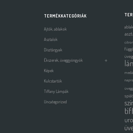
TER
TERMÉKKATEGÓRIÁK
abla
Ajtók, ablakok
aszt
Asztalok
citro
függ
Dísztárgyak
üveg
Ékszerek, üveggyöngyök
lá
Képek
medá
napra
Kulcstartók
üveg
Tiffany Lámpák
spiá
szí
Uncategorized
ti
uro
üv