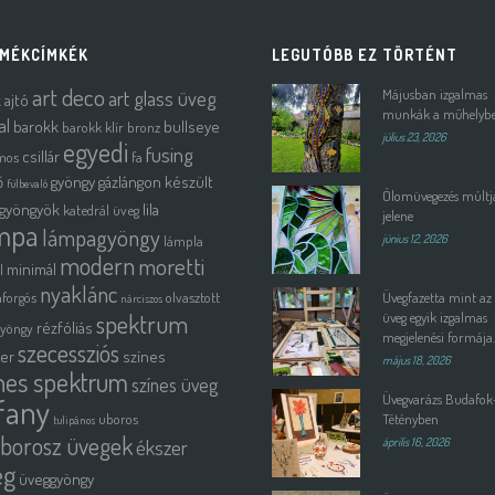
MÉKCÍMKÉK
LEGUTÓBB EZ TÖRTÉNT
art deco
art glass üveg
Májusban izgalmas
k
ajtó
munkák a műhelyb
al
barokk
bullseye
barokk klír
bronz
július 23, 2026
egyedi
fusing
csillár
mos
fa
ő
gyöngy
gázlángon készült
fülbevaló
Ólomüvegezés múltja
gyöngyök
lila
katedrál üveg
jelene
mpa
lámpagyöngy
lámpla
június 12, 2026
modern
moretti
minimál
l
nyaklánc
forgós
olvasztott
Üvegfazetta mint az
nárciszos
spektrum
üveg egyik izgalmas
rézfóliás
gyöngy
megjelenési formája.
szecessziós
ter
színes
május 18, 2026
nes spektrum
színes üveg
Üvegvarázs Budafok
ffany
uboros
Tétényben
tulipános
borosz üvegek
ékszer
április 16, 2026
eg
üveggyöngy