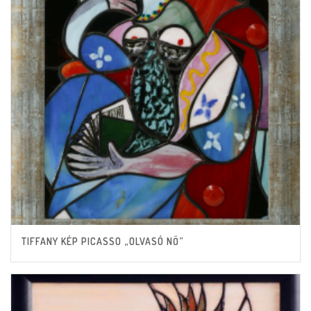
TIFFANY KÉP PICASSO „OLVASÓ NŐ”