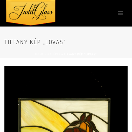
TIFFANY KÉP „LOVAS”
HOME
»
GALÉRIA
»
TIFFANY KÉP “LOVAS”