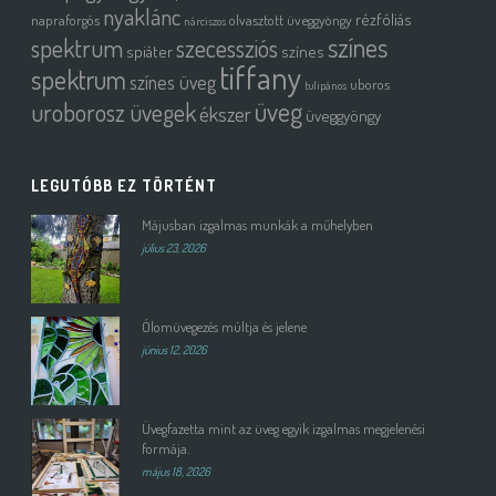
nyaklánc
rézfóliás
napraforgós
olvasztott üveggyöngy
nárciszos
színes
spektrum
szecessziós
spiáter
színes
tiffany
spektrum
színes üveg
uboros
tulipános
üveg
uroborosz üvegek
ékszer
üveggyöngy
LEGUTÓBB EZ TÖRTÉNT
Májusban izgalmas munkák a műhelyben
július 23, 2026
Ólomüvegezés múltja és jelene
június 12, 2026
Üvegfazetta mint az üveg egyik izgalmas megjelenési
formája.
május 18, 2026