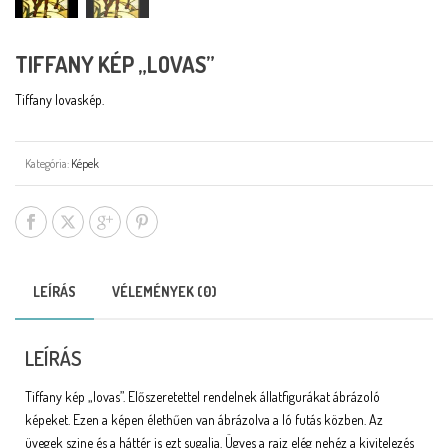
TIFFANY KÉP „LOVAS”
Tiffany lovaskép.
Kategória:
Képek
LEÍRÁS
VÉLEMÉNYEK (0)
LEÍRÁS
Tiffany kép „lovas”. Előszeretettel rendelnek állatfigurákat ábrázoló
képeket. Ezen a képen élethűen van ábrázolva a ló futás közben. Az
üvegek szine és a háttér is ezt sugalja. Ügyes a rajz elég nehéz a kivitelezés