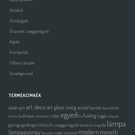
Asztalok
Dísztárgyak
Ékszerek, üveggyöngyök
Képek
Kulcstartók
Tiffany Lámpák
Uncategorized
TERMÉKCÍMKÉK
art deco
art glass üveg
asztal
ablak
ajtó
barokk
barokk klír
egyedi
fusing
bullseye
csillár
függő
bronz
citromos
fa
fülbevaló
lámpa
gyöngy
gázlángon készült üveggyöngyök
lila
katedrál üveg
modern
moretti
lámpagyöngy
minimál
lámpla
medál