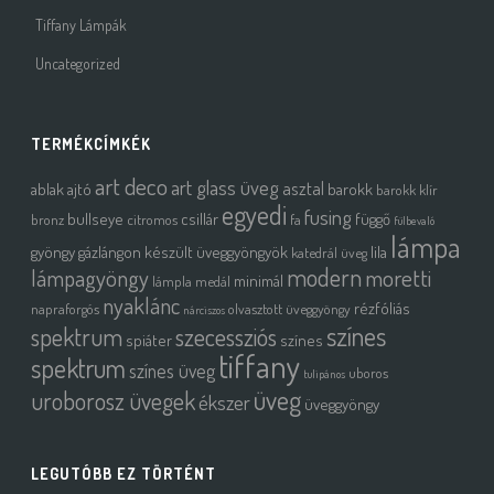
Tiffany Lámpák
Uncategorized
TERMÉKCÍMKÉK
art deco
art glass üveg
asztal
ablak
ajtó
barokk
barokk klír
egyedi
fusing
bullseye
csillár
függő
bronz
citromos
fa
fülbevaló
lámpa
gyöngy
gázlángon készült üveggyöngyök
lila
katedrál üveg
modern
moretti
lámpagyöngy
minimál
lámpla
medál
nyaklánc
rézfóliás
napraforgós
olvasztott üveggyöngy
nárciszos
színes
spektrum
szecessziós
spiáter
színes
tiffany
spektrum
színes üveg
uboros
tulipános
üveg
uroborosz üvegek
ékszer
üveggyöngy
LEGUTÓBB EZ TÖRTÉNT