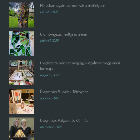
Májusban izgalmas munkák a műhelyben
július 23, 2026
Ólomüvegezés múltja és jelene
június 12, 2026
Üvegfazetta mint az üveg egyik izgalmas megjelenési
formája.
május 18, 2026
Üvegvarázs Budafok-Tétényben
április 16, 2026
Üvegműves Pályázat és Kiállítás
március 16, 2026