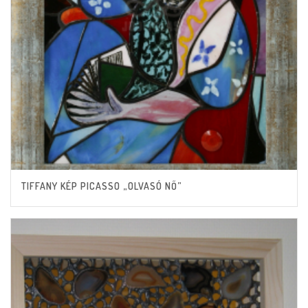
TIFFANY KÉP PICASSO „OLVASÓ NŐ”