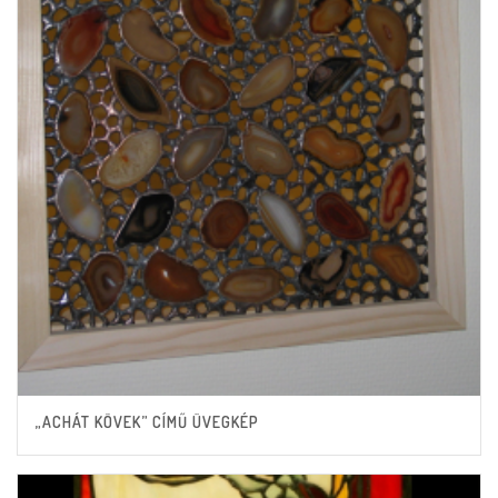
„ACHÁT KÖVEK” CÍMŰ ÜVEGKÉP