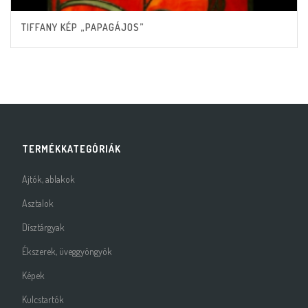
TIFFANY KÉP „PAPAGÁJOS”
TERMÉKKATEGÓRIÁK
Ajtók, ablakok
Asztalok
Dísztárgyak
Ékszerek, üveggyöngyök
Képek
Kulcstartók