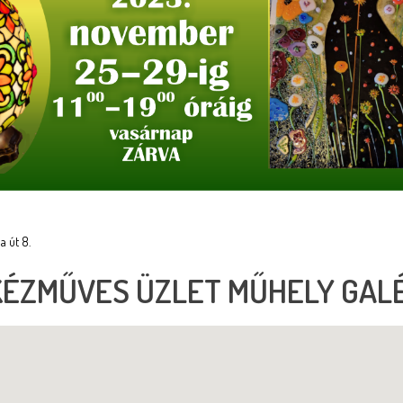
a út 8.
KÉZMŰVES ÜZLET MŰHELY GAL