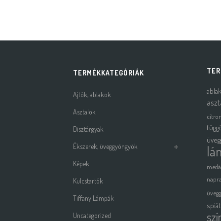
TER
TERMÉKKATEGÓRIÁK
abla
Ajtók, ablakok
aszt
Asztalok
citro
függ
Dísztárgyak
üveg
Ékszerek, üveggyöngyök
lá
Képek
medá
napra
Kulcstartók
üveg
Tiffany Lámpák
spiá
szí
Uncategorized