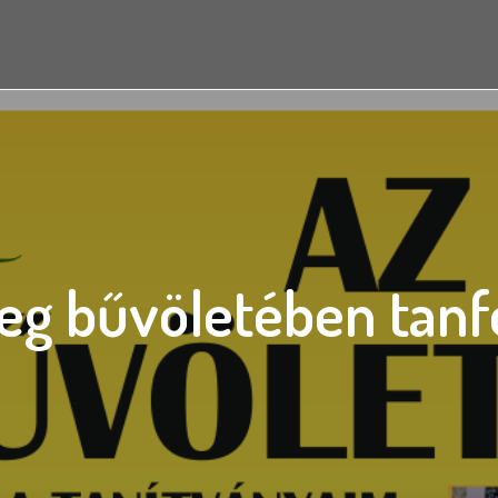
eg bűvöletében tan