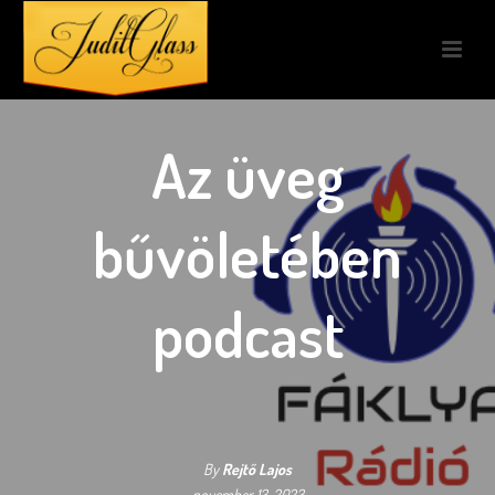
Az üveg
bűvöletében
podcast
By
Rejtő Lajos
november 13, 2023