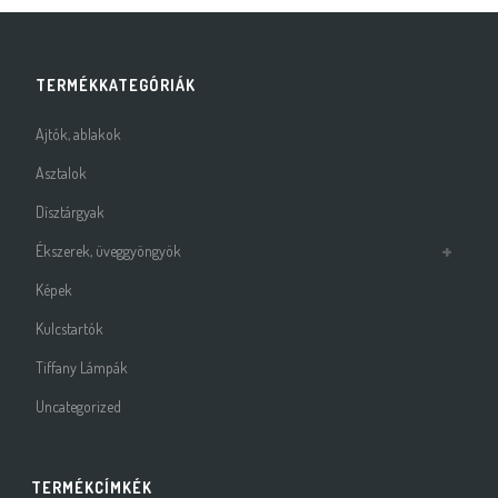
TERMÉKKATEGÓRIÁK
Ajtók, ablakok
Asztalok
Dísztárgyak
Ékszerek, üveggyöngyök
Képek
Kulcstartók
Tiffany Lámpák
Uncategorized
TERMÉKCÍMKÉK