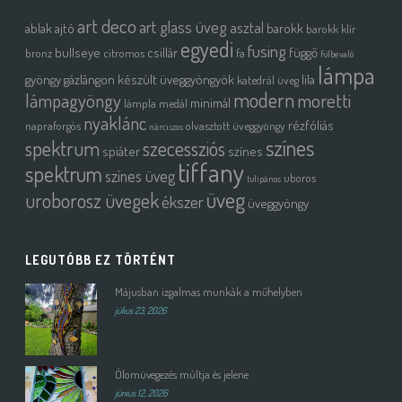
art deco
art glass üveg
asztal
ablak
ajtó
barokk
barokk klír
egyedi
fusing
bullseye
csillár
függő
bronz
citromos
fa
fülbevaló
lámpa
gyöngy
gázlángon készült üveggyöngyök
lila
katedrál üveg
modern
moretti
lámpagyöngy
minimál
lámpla
medál
nyaklánc
rézfóliás
napraforgós
olvasztott üveggyöngy
nárciszos
színes
spektrum
szecessziós
spiáter
színes
tiffany
spektrum
színes üveg
uboros
tulipános
üveg
uroborosz üvegek
ékszer
üveggyöngy
LEGUTÓBB EZ TÖRTÉNT
Májusban izgalmas munkák a műhelyben
július 23, 2026
Ólomüvegezés múltja és jelene
június 12, 2026