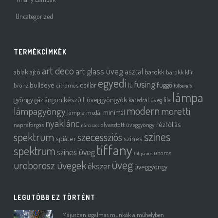
Uncategorized
TERMÉKCÍMKÉK
art deco
art glass üveg
asztal
ablak
ajtó
barokk
barokk klír
egyedi
fusing
bullseye
csillár
függő
bronz
citromos
fa
fülbevaló
lámpa
gyöngy
gázlángon készült üveggyöngyök
lila
katedrál üveg
modern
moretti
lámpagyöngy
minimál
lámpla
medál
nyaklánc
rézfóliás
napraforgós
olvasztott üveggyöngy
nárciszos
színes
spektrum
szecessziós
spiáter
színes
tiffany
spektrum
színes üveg
uboros
tulipános
üveg
uroborosz üvegek
ékszer
üveggyöngy
LEGUTÓBB EZ TÖRTÉNT
Májusban izgalmas munkák a műhelyben