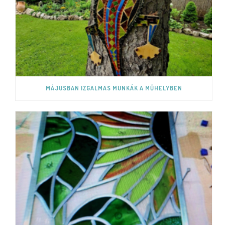
MÁJUSBAN IZGALMAS MUNKÁK A MŰHELYBEN