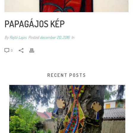
PAPAGÁJOS KÉP
By
Rejtő Lajos
Posted
december 20, 2016
In
0
RECENT POSTS