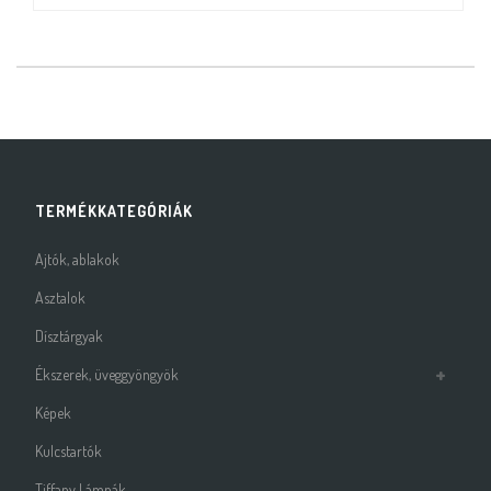
TERMÉKKATEGÓRIÁK
Ajtók, ablakok
Asztalok
Dísztárgyak
Ékszerek, üveggyöngyök
Képek
Kulcstartók
Tiffany Lámpák