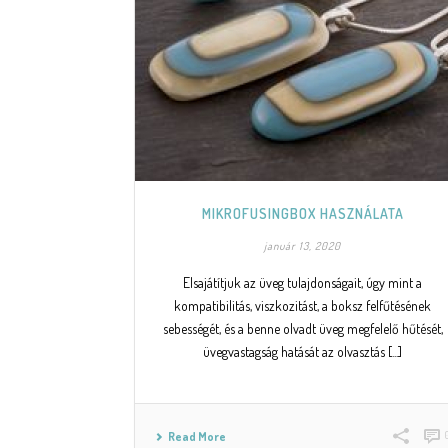
MIKROFUSINGBOX HASZNÁLATA
január 13, 2020
Elsajátítjuk az üveg tulajdonságait, úgy mint a
kompatibilitás, viszkozitást, a boksz felfűtésének
sebességét, és a benne olvadt üveg megfelelő hűtését,
üvegvastagság hatását az olvasztás [...]
Read More