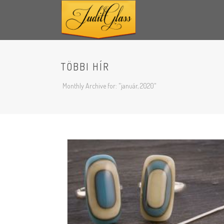
TÖBBI HÍR
Monthly Archive for: "január, 2020"