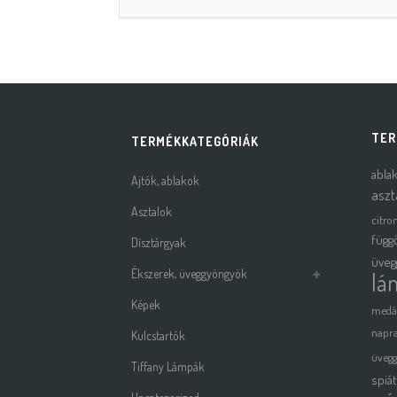
TER
TERMÉKKATEGÓRIÁK
abla
Ajtók, ablakok
aszt
Asztalok
citro
függ
Dísztárgyak
üveg
Ékszerek, üveggyöngyök
lá
Képek
medá
napra
Kulcstartók
üveg
Tiffany Lámpák
spiá