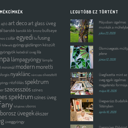
MÉKCÍMKÉK
LEGUTÓBB EZ TÖRTÉNT
art deco
art glass üveg
Májusban izgalmas
k
ajtó
munkák a műhelyb
al
barokk
bullseye
barokk klír
bronz
július 23, 2026
egyedi
fusing
csillár
mos
fa
ő
gyöngy
gázlángon készült
fülbevaló
Ólomüvegezés múltja
gyöngyök
lila
katedrál üveg
jelene
mpa
lámpagyöngy
lámpla
június 12, 2026
modern
moretti
minimál
l
nyaklánc
forgós
olvasztott
Üvegfazetta mint az
nárciszos
spektrum
üveg egyik izgalmas
rézfóliás
gyöngy
megjelenési formája.
szecessziós
ter
színes
május 18, 2026
nes spektrum
színes üveg
Üvegvarázs Budafok
ffany
uboros
Tétényben
tulipános
borosz üvegek
ékszer
április 16, 2026
eg
üveggyöngy
Üvegműves Pályázat 