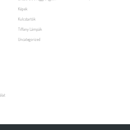
Képek
Kulcstartók
Tiffany Lámpák
Uncategorized
álat