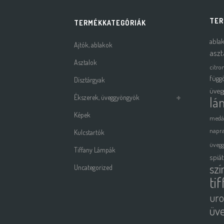
TER
TERMÉKKATEGÓRIÁK
abla
Ajtók, ablakok
aszt
Asztalok
citro
függ
Dísztárgyak
üveg
Ékszerek, üveggyöngyök
lá
Képek
medá
napra
Kulcstartók
üveg
Tiffany Lámpák
spiá
szí
Uncategorized
ti
uro
üv