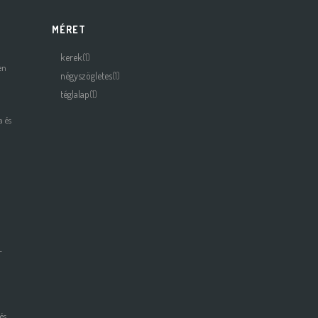
MÉRET
kerek
(1)
en
négyszögletes
(1)
téglalap
(1)
 és
-
és