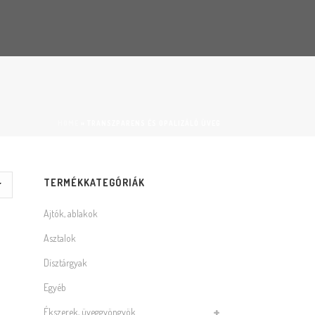
HOME
»
TRANSZPARENS ÉS OPALIZÁLÓ ÜVEG
TERMÉKKATEGÓRIÁK
Ajtók, ablakok
Asztalok
Dísztárgyak
Egyéb
Ékszerek, üveggyöngyök