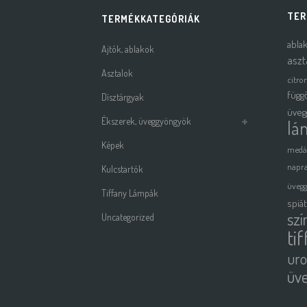
TER
TERMÉKKATEGÓRIÁK
abla
Ajtók, ablakok
aszt
Asztalok
citro
függ
Dísztárgyak
üveg
Ékszerek, üveggyöngyök
lá
Képek
medá
napra
Kulcstartók
üveg
Tiffany Lámpák
spiá
szí
Uncategorized
ti
uro
üv