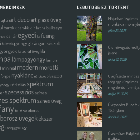
MÉKCÍMKÉK
LEGUTÓBB EZ TÖRTÉNT
art deco
art glass üveg
Májusban izgalmas
k
ajtó
munkák a műhelyb
al
barokk
bullseye
barokk klír
bronz
július 23, 2026
egyedi
fusing
csillár
mos
fa
ő
gyöngy
gázlángon készült
fülbevaló
Ólomüvegezés múltja
gyöngyök
lila
katedrál üveg
jelene
mpa
lámpagyöngy
lámpla
június 12, 2026
modern
moretti
minimál
l
nyaklánc
forgós
olvasztott
Üvegfazetta mint az
nárciszos
spektrum
üveg egyik izgalmas
rézfóliás
gyöngy
megjelenési formája.
szecessziós
ter
színes
május 18, 2026
nes spektrum
színes üveg
Üvegvarázs Budafok
ffany
uboros
Tétényben
tulipános
borosz üvegek
ékszer
április 16, 2026
eg
üveggyöngy
Üvegműves Pályázat 
Kiállítás