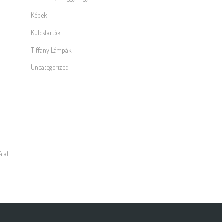
Képek
Kulcstartók
Tiffany Lámpák
Uncategorized
álat