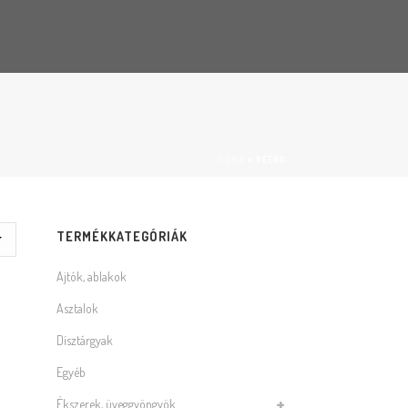
HOME
»
RETRO
TERMÉKKATEGÓRIÁK
Ajtók, ablakok
Asztalok
Dísztárgyak
Egyéb
Ékszerek, üveggyöngyök