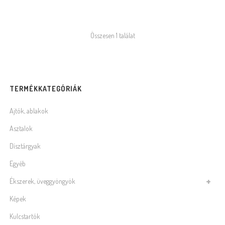
Összesen 1 találat
TERMÉKKATEGÓRIÁK
Ajtók, ablakok
Asztalok
Dísztárgyak
Egyéb
Ékszerek, üveggyöngyök
Képek
Kulcstartók