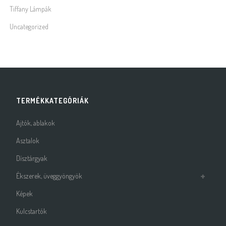
Tiffany Lámpák
Uncategorized
TERMÉKKATEGÓRIÁK
Ajtók, ablakok
Asztalok
Dísztárgyak
Ékszerek, üveggyöngyök
Képek
Kulcstartók