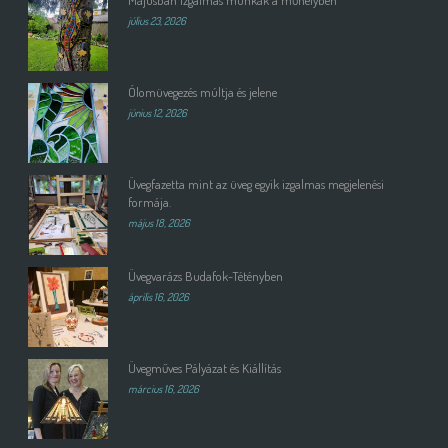
Májusban izgalmas munkák a műhelyben
július 23, 2026
Ólomüvegezés múltja és jelene
június 12, 2026
Üvegfazetta mint az üveg egyik izgalmas megjelenési
formája.
május 18, 2026
Üvegvarázs Budafok-Tétényben
április 16, 2026
Üvegműves Pályázat és Kiállítás
március 16, 2026