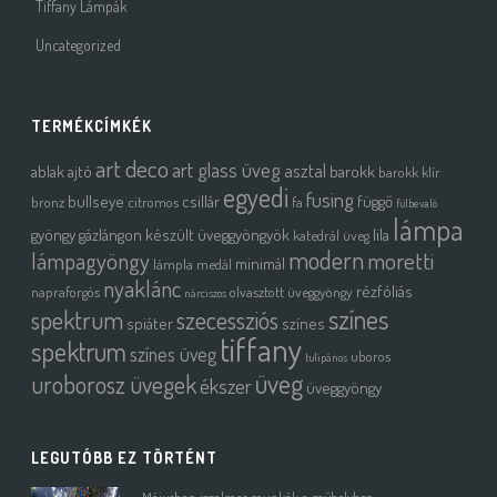
Tiffany Lámpák
Uncategorized
TERMÉKCÍMKÉK
art deco
art glass üveg
asztal
ablak
ajtó
barokk
barokk klír
egyedi
fusing
bullseye
csillár
függő
bronz
citromos
fa
fülbevaló
lámpa
gyöngy
gázlángon készült üveggyöngyök
lila
katedrál üveg
modern
moretti
lámpagyöngy
minimál
lámpla
medál
nyaklánc
rézfóliás
napraforgós
olvasztott üveggyöngy
nárciszos
színes
spektrum
szecessziós
spiáter
színes
tiffany
spektrum
színes üveg
uboros
tulipános
üveg
uroborosz üvegek
ékszer
üveggyöngy
LEGUTÓBB EZ TÖRTÉNT