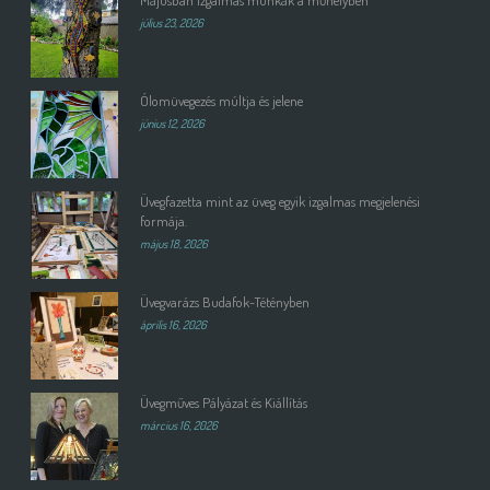
Májusban izgalmas munkák a műhelyben
július 23, 2026
Ólomüvegezés múltja és jelene
június 12, 2026
Üvegfazetta mint az üveg egyik izgalmas megjelenési
formája.
május 18, 2026
Üvegvarázs Budafok-Tétényben
április 16, 2026
Üvegműves Pályázat és Kiállítás
március 16, 2026