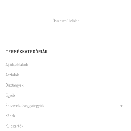
Összesen 1 találat
TERMÉKKATEGÓRIÁK
Ajtók, ablakok
Asztalok
Dísztárgyak
Egyéb
Ékszerek, üveggyöngyök
Képek
Kulcstartók