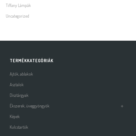
Tiffany Lámpák
Uncategorized
TERMÉKKATEGÓRIÁK
Ajtók, ablakok
Asztalok
Dísztárgyak
Ékszerek, üveggyöngyök
Képek
Kulcstartók