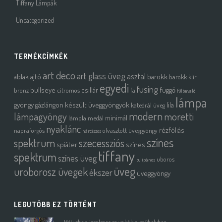
Tiffany Lámpák
Uncategorized
TERMÉKCÍMKÉK
art deco
art glass üveg
asztal
ablak
ajtó
barokk
barokk klír
egyedi
fusing
bullseye
csillár
függő
bronz
citromos
fa
fülbevaló
lámpa
gyöngy
gázlángon készült üveggyöngyök
lila
katedrál üveg
modern
moretti
lámpagyöngy
minimál
lámpla
medál
nyaklánc
rézfóliás
napraforgós
olvasztott üveggyöngy
nárciszos
színes
spektrum
szecessziós
spiáter
színes
tiffany
spektrum
színes üveg
uboros
tulipános
üveg
uroborosz üvegek
ékszer
üveggyöngy
LEGUTÓBB EZ TÖRTÉNT