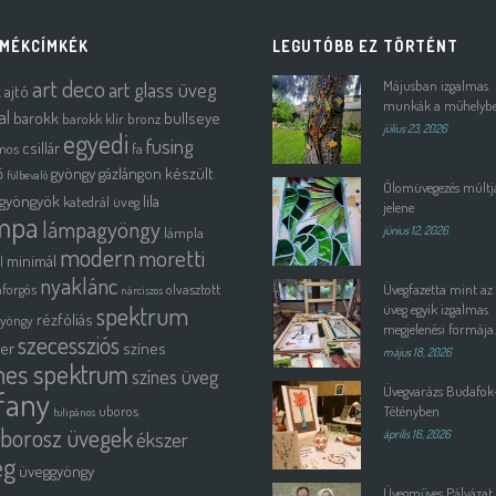
MÉKCÍMKÉK
LEGUTÓBB EZ TÖRTÉNT
art deco
art glass üveg
Májusban izgalmas
k
ajtó
munkák a műhelyb
al
barokk
bullseye
barokk klír
bronz
július 23, 2026
egyedi
fusing
csillár
mos
fa
ő
gyöngy
gázlángon készült
fülbevaló
Ólomüvegezés múltja
gyöngyök
lila
katedrál üveg
jelene
mpa
lámpagyöngy
lámpla
június 12, 2026
modern
moretti
minimál
l
nyaklánc
forgós
olvasztott
Üvegfazetta mint az
nárciszos
spektrum
üveg egyik izgalmas
rézfóliás
gyöngy
megjelenési formája.
szecessziós
ter
színes
május 18, 2026
nes spektrum
színes üveg
Üvegvarázs Budafok
ffany
uboros
Tétényben
tulipános
borosz üvegek
ékszer
április 16, 2026
eg
üveggyöngy
Üvegműves Pályázat 