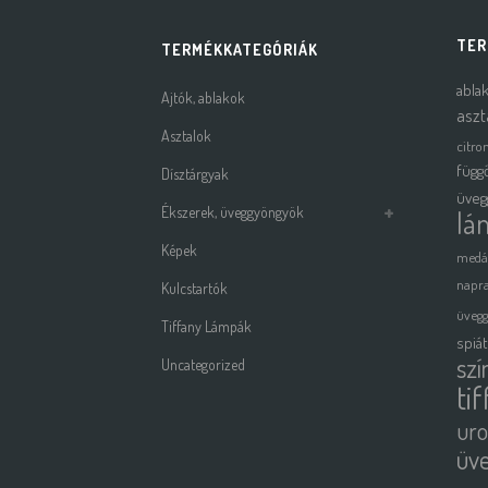
TER
TERMÉKKATEGÓRIÁK
abla
Ajtók, ablakok
aszt
Asztalok
citro
függ
Dísztárgyak
üveg
Ékszerek, üveggyöngyök
lá
Képek
medá
napra
Kulcstartók
üveg
Tiffany Lámpák
spiá
szí
Uncategorized
ti
uro
üv