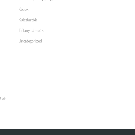
Képek
Kulcstartók
Tiffany Lámpák
Uncategorized
álat