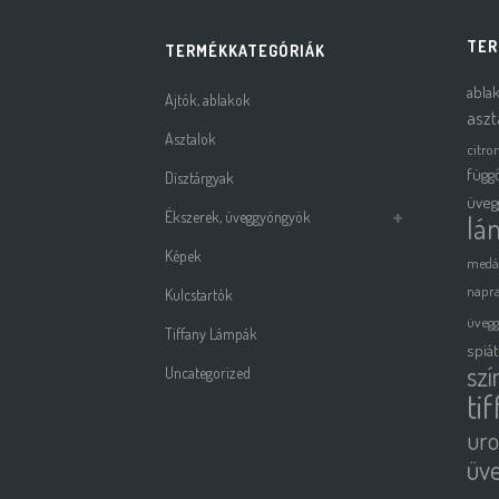
TER
TERMÉKKATEGÓRIÁK
abla
Ajtók, ablakok
aszt
Asztalok
citro
függ
Dísztárgyak
üveg
Ékszerek, üveggyöngyök
lá
Képek
medá
napra
Kulcstartók
üveg
Tiffany Lámpák
spiá
szí
Uncategorized
ti
uro
üv