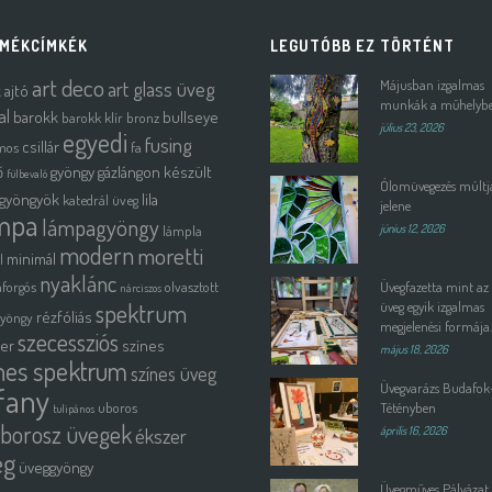
MÉKCÍMKÉK
LEGUTÓBB EZ TÖRTÉNT
art deco
art glass üveg
Májusban izgalmas
k
ajtó
munkák a műhelyb
al
barokk
bullseye
barokk klír
bronz
július 23, 2026
egyedi
fusing
csillár
mos
fa
ő
gyöngy
gázlángon készült
fülbevaló
Ólomüvegezés múltja
gyöngyök
lila
katedrál üveg
jelene
mpa
lámpagyöngy
lámpla
június 12, 2026
modern
moretti
minimál
l
nyaklánc
forgós
olvasztott
Üvegfazetta mint az
nárciszos
spektrum
üveg egyik izgalmas
rézfóliás
gyöngy
megjelenési formája.
szecessziós
ter
színes
május 18, 2026
nes spektrum
színes üveg
Üvegvarázs Budafok
ffany
uboros
Tétényben
tulipános
borosz üvegek
ékszer
április 16, 2026
eg
üveggyöngy
Üvegműves Pályázat 