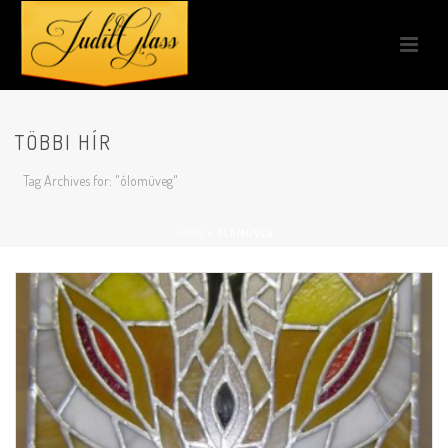
TÖBBI HÍR
Tag Archives for: "ólomüveg"
HOME
»
ÓLOMÜVEG