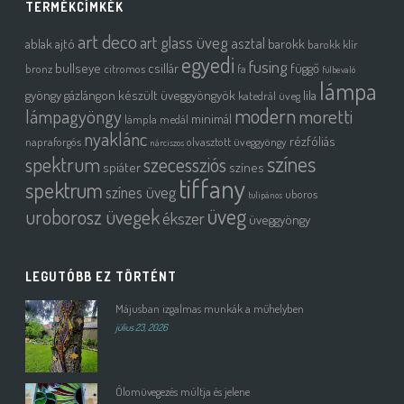
TERMÉKCÍMKÉK
art deco
art glass üveg
asztal
ablak
ajtó
barokk
barokk klír
egyedi
fusing
bullseye
csillár
függő
bronz
citromos
fa
fülbevaló
lámpa
gyöngy
gázlángon készült üveggyöngyök
lila
katedrál üveg
modern
moretti
lámpagyöngy
minimál
lámpla
medál
nyaklánc
rézfóliás
napraforgós
olvasztott üveggyöngy
nárciszos
színes
spektrum
szecessziós
spiáter
színes
tiffany
spektrum
színes üveg
uboros
tulipános
üveg
uroborosz üvegek
ékszer
üveggyöngy
LEGUTÓBB EZ TÖRTÉNT
Májusban izgalmas munkák a műhelyben
július 23, 2026
Ólomüvegezés múltja és jelene