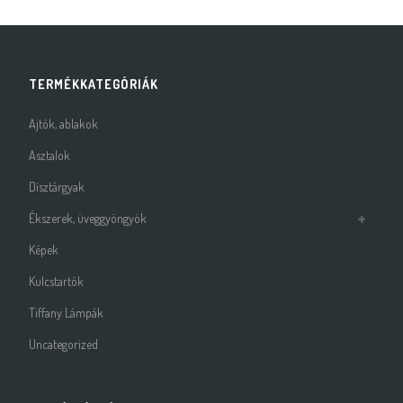
TERMÉKKATEGÓRIÁK
Ajtók, ablakok
Asztalok
Dísztárgyak
Ékszerek, üveggyöngyök
Képek
Kulcstartók
Tiffany Lámpák
Uncategorized