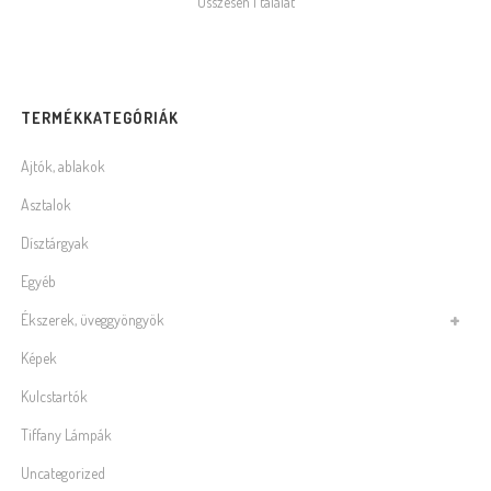
Összesen 1 találat
TERMÉKKATEGÓRIÁK
Ajtók, ablakok
Asztalok
Dísztárgyak
Egyéb
Ékszerek, üveggyöngyök
Képek
Kulcstartók
Tiffany Lámpák
Uncategorized