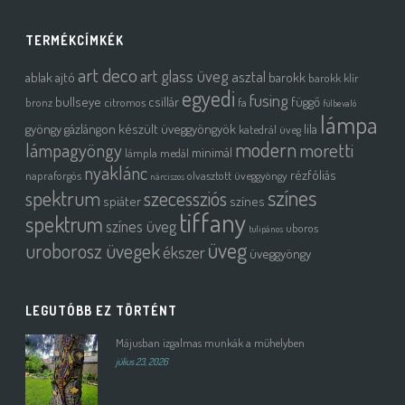
TERMÉKCÍMKÉK
art deco
art glass üveg
asztal
ablak
ajtó
barokk
barokk klír
egyedi
fusing
bullseye
csillár
függő
bronz
citromos
fa
fülbevaló
lámpa
gyöngy
gázlángon készült üveggyöngyök
lila
katedrál üveg
modern
moretti
lámpagyöngy
minimál
lámpla
medál
nyaklánc
rézfóliás
napraforgós
olvasztott üveggyöngy
nárciszos
színes
spektrum
szecessziós
spiáter
színes
tiffany
spektrum
színes üveg
uboros
tulipános
üveg
uroborosz üvegek
ékszer
üveggyöngy
LEGUTÓBB EZ TÖRTÉNT
Májusban izgalmas munkák a műhelyben
július 23, 2026