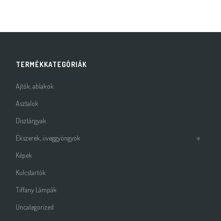
TERMÉKKATEGÓRIÁK
Ajtók, ablakok
Asztalok
Dísztárgyak
Ékszerek, üveggyöngyök
Képek
Kulcstartók
Tiffany Lámpák
Uncategorized