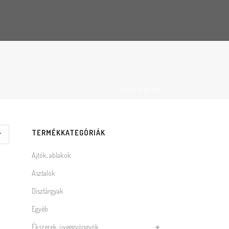
HOME
»
32 CM
TERMÉKKATEGÓRIÁK
Ajtók, ablakok
Asztalok
Dísztárgyak
Egyéb
Ékszerek, üveggyöngyök