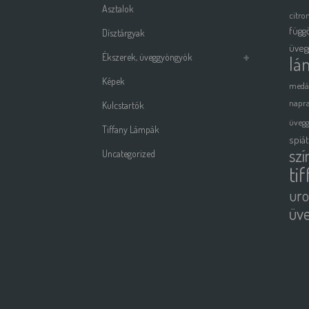
Asztalok
citro
függ
Dísztárgyak
üveg
Ékszerek, üveggyöngyök
lá
Képek
medá
napra
Kulcstartók
üveg
Tiffany Lámpák
spiá
szí
Uncategorized
ti
uro
üv