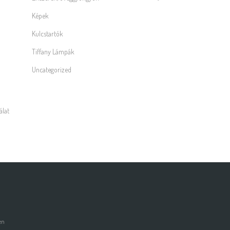
Képek
Kulcstartók
Tiffany Lámpák
Uncategorized
álat
en