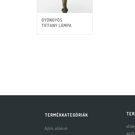
GYÖNGYÖS
TIFFANY LÁMPA
TER
TERMÉKKATEGÓRIÁK
abla
Ajtók, ablakok
aszt