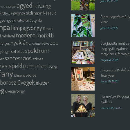
július 23, 2026
egyedi
fusing
csillár
mos
fa
ő
gyöngy
gázlángon készült
fülbevaló
Ólomüvegezés múltja
gyöngyök
lila
katedrál üveg
jelene
mpa
lámpagyöngy
lámpla
június 12, 2026
modern
moretti
minimál
l
nyaklánc
forgós
olvasztott
Üvegfazetta mint az
nárciszos
spektrum
üveg egyik izgalmas
rézfóliás
gyöngy
megjelenési formája.
szecessziós
ter
színes
május 18, 2026
nes spektrum
színes üveg
Üvegvarázs Budafok
ffany
uboros
Tétényben
tulipános
borosz üvegek
ékszer
április 16, 2026
eg
üveggyöngy
Üvegműves Pályázat 
Kiállítás
március 16, 2026