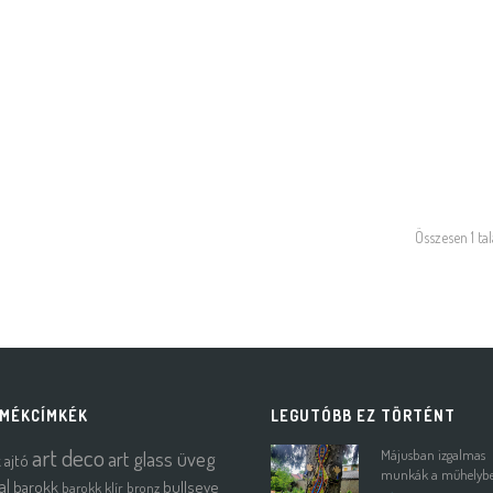
Összesen 1 tal
MÉKCÍMKÉK
LEGUTÓBB EZ TÖRTÉNT
art deco
art glass üveg
Májusban izgalmas
k
ajtó
munkák a műhelyb
al
barokk
bullseye
barokk klír
bronz